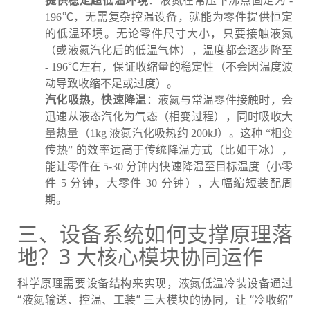
提供稳定超低温环境
：液氮在常压下沸点固定为 -
196℃，无需复杂控温设备，就能为零件提供恒定
的低温环境。无论零件尺寸大小，只要接触液氮
（或液氮汽化后的低温气体），温度都会逐步降至
- 196℃左右，保证收缩量的稳定性（不会因温度波
动导致收缩不足或过度）。
汽化吸热，快速降温
：液氮与常温零件接触时，会
迅速从液态汽化为气态（相变过程），同时吸收大
量热量（1kg 液氮汽化吸热约 200kJ）。这种 “相变
传热” 的效率远高于传统降温方式（比如干冰），
能让零件在 5-30 分钟内快速降温至目标温度（小零
件 5 分钟，大零件 30 分钟），大幅缩短装配周
期。
三、设备系统如何支撑原理落
地？3 大核心模块协同运作
科学原理需要设备结构来实现，液氮低温冷装设备通过
“液氮输送、控温、工装” 三大模块的协同，让 “冷收缩”