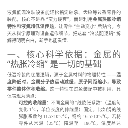
液氮低温冷装设备能轻松搞定轴承、齿轮等过盈零件的
装配，核心不是靠 “蛮力硬套”，而是利用
金属热胀冷缩
和
，让零件 “主动变小” 后贴合。今
特性
液氮超低温传热
天从科学原理到设备运作细节，把这套 “冷装配逻辑” 拆
解得明明白白，新手也能看懂.
一、核心科学依据：金属的
“热胀冷缩” 是一切的基础
低温冷装的底层逻辑，源于金属材料的物理特性 ——
温
度降低时，金属分子热运动减缓，原子间距缩小，导致
。这一特性在过盈装配中被利用，具
零件整体体积收缩
体表现为两点：
可控的收缩量
：不同金属的 “线膨胀系数”（温度每
变化 1℃，单位长度的伸缩量）固定，比如钢的线
膨胀系数约 11.5×10⁻⁶/℃，铜约 16.5×10⁻⁶/℃。若将
零件从常温（25℃）降温至 - 196℃，温度差达