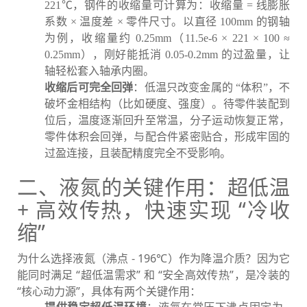
221℃，钢件的收缩量可计算为：收缩量 = 线膨胀
系数 × 温度差 × 零件尺寸。以直径 100mm 的钢轴
为例，收缩量约 0.25mm（11.5e-6 × 221 × 100 ≈
0.25mm），刚好能抵消 0.05-0.2mm 的过盈量，让
轴轻松套入轴承内圈。
收缩后可完全回弹
：低温只改变金属的 “体积”，不
破坏金相结构（比如硬度、强度）。待零件装配到
位后，温度逐渐回升至常温，分子运动恢复正常，
零件体积会回弹，与配合件紧密贴合，形成牢固的
过盈连接，且装配精度完全不受影响。
二、液氮的关键作用：超低温
+ 高效传热，快速实现 “冷收
缩”
为什么选择液氮（沸点 - 196℃）作为降温介质？因为它
能同时满足 “超低温需求” 和 “安全高效传热”，是冷装的
“核心动力源”，具体有两个关键作用：