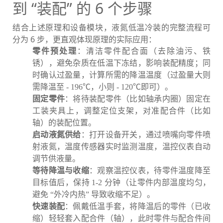
到 “装配” 的 6 个步骤
结合上述原理和设备模块，液氮低温冷装的完整流程可
分为 6 步，更直观体现原理的实际应用：
零件预处理
：清洁零件配合面（去除油污、铁
锈），避免杂质在低温下冻结，影响装配精度；同
时确认过盈量，计算所需的降温温度（过盈量大则
需降温至 - 196℃，小则 - 120℃即可）。
固定零件
：将待装配零件（比如轴承内圈）固定在
工装夹具上，调整定位支架，对准配合件（比如
轴）的装配位置。
启动液氮供给
：打开设备开关，通过喷嘴向零件喷
射液氮，温度传感器实时监测温度，温控仪表自动
调节供液量。
等待降温与收缩
：观察温控仪表，待零件温度降至
目标值后，保持 1-2 分钟（让零件内部温度均匀，
避免 “外冷内热” 导致收缩不足）。
快速装配
：佩戴低温手套，将降温后的零件（已收
缩）轻轻套入配合件（轴），此时零件与配合件间