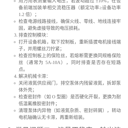
用万用表测量输入电压，若波动超过 ±10%，在设
备前端加装单相交流稳压器（额定功率≥设备功率
1.2 倍）；
检查电源线路接线，确保火线、零线、地线连接牢
固，避免虚接导致的电压损耗。
排查控制模块：
打开设备机箱，取下控制板，重新插拔电机接线端
子，并用螺丝刀拧紧；
检查控制板上的保险丝，若熔断需更换同规格保险
丝（通常为 5A-10A），同时排查是否存在短路
点。
解决机械卡滞：
关闭液氮供应阀门，排空泵体内残留液氮，拆卸泵
体外壳；
检查密封件（如 O 型圈）是否硬化开裂，更换为耐
低温氟橡胶密封件；
清理泵体内异物（如液氮杂质、密封碎屑），转动
电机轴确认无卡滞，再重新组装。