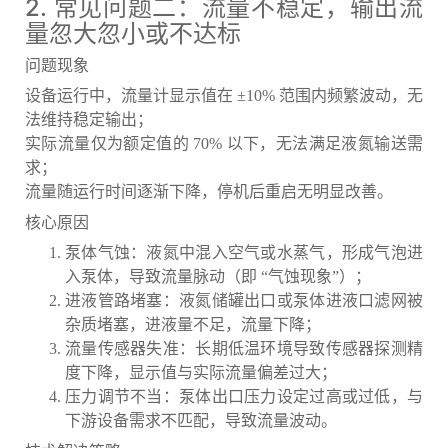
2. 常见问题二：流量不稳定，输出流
量忽大忽小或不达标
问题现象
设备运行中，流量计显示值在 ±10% 范围内频繁波动，无
法维持稳定输出；
实际流量仅为额定值的 70% 以下，无法满足液氮输送需
求；
流量随运行时间逐渐下降，停机后重启无明显改善。
核心原因
泵体气蚀：液氮中混入空气或水蒸气，形成气泡进
入泵体，导致流量脉动（即 “气蚀现象”）；
进液管路堵塞：液氮储罐出口或泵体进液口滤网被
杂质堵塞，进液量不足，流量下降；
流量传感器失准：长期低温环境导致传感器探测精
度下降，显示值与实际流量偏差过大；
压力调节不当：泵体出口压力设定过高或过低，与
下游设备需求不匹配，导致流量波动。