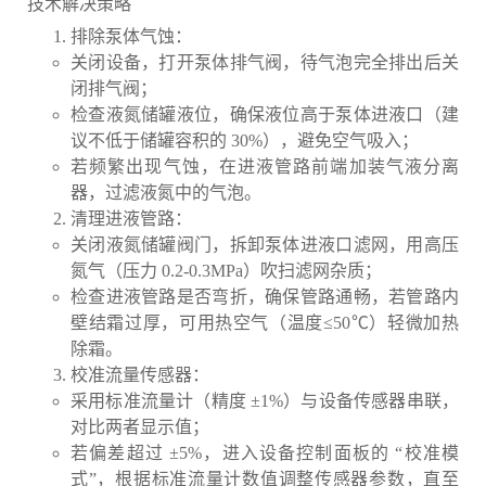
技术解决策略
排除泵体气蚀：
关闭设备，打开泵体排气阀，待气泡完全排出后关
闭排气阀；
检查液氮储罐液位，确保液位高于泵体进液口（建
议不低于储罐容积的 30%），避免空气吸入；
若频繁出现气蚀，在进液管路前端加装气液分离
器，过滤液氮中的气泡。
清理进液管路：
关闭液氮储罐阀门，拆卸泵体进液口滤网，用高压
氮气（压力 0.2-0.3MPa）吹扫滤网杂质；
检查进液管路是否弯折，确保管路通畅，若管路内
壁结霜过厚，可用热空气（温度≤50℃）轻微加热
除霜。
校准流量传感器：
采用标准流量计（精度 ±1%）与设备传感器串联，
对比两者显示值；
若偏差超过 ±5%，进入设备控制面板的 “校准模
式”，根据标准流量计数值调整传感器参数，直至