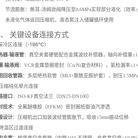
节流膨胀：焦耳-汤姆逊阀降压至0.6MPa实现部分液化（效率≥
未液化气体返回压缩机，液态氮注入储罐循环使用
、 关键设备连接方式
. 深冷区连接（-196℃）
热器-输液管
：真空夹套硬管配合金属波纹补偿器，轴向补偿量±15m
罐-输液阀
：VCR金属垫圈密封（Cu/Ni复合材料），氦检漏率≤1×10⁻⁹
相回收管路
：多层绝热软管（MLI+聚酰亚胺护套），耐压1.5M
. 压缩纯化单元连接
路接口
：ISO-KF真空法兰（DN25-DN100）
封技术
：全氟醚橡胶（FFKM）密封圈抵御油汽渗透
振设计
：压缩机出口加装波纹管膨胀节，吸收±5mm振动位移
. 跨温区过渡连接
构方案
：梯度真空夹套管（内管316L不锈钢，夹套真空度≤10⁻³P