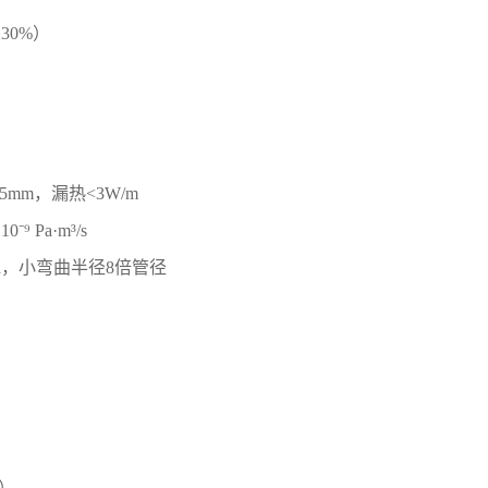
30%）
m，漏热<3W/m
 Pa·m³/s
Pa，小弯曲半径8倍管径
a）