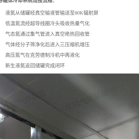
导磁体冷却系统连接流程：
液氮从储罐经真空输液管输送至80K辐射屏
低温氮流经超导线圈冷头吸收热量气化
气态氮通过集气管进入真空绝热回收管
气体经分子筛净化后进入三压缩机增压
高压氮气在克劳德制冷机中再液化
新生液氮返回储罐完成闭环