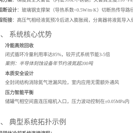
阻断设计
：玻璃钢支撑架（导热系数<0.5W/m·K）切断热传导路
程衔接
：高压气相经液氮预冷后进入膨胀阀，分离器将液氮导入
、 系统核心优势
冷能高效回收
闭式循环冷量利用率达85%，较开式系统节能3-5倍
案例：半导体刻蚀设备年节约液氮超200吨
本质安全设计
全封闭结构消除氮气泄漏风险，室内应用无需额外通风
压力智能平衡
储罐气相空间直连压缩机入口，压力波动控制在±0.05MPa内
、 典型系统拓扑示例