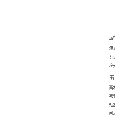
运
液
系
冷
五
两
密
动
闭