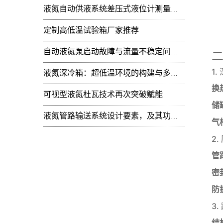
液氮自动供液系统差压式液位计测量值周期性
定制高低温试验箱厂家推荐
自动液氮泵启动故障与流量不稳定问题：技术排查
二
1
液氮深冷箱：超低温环境的构建与多领域技术赋能
换
可视型液氮杜瓦技术再次突破赋能
储
液氮管路输送系统设计要素，及其功能开发
气
2
管
密
防
3
结