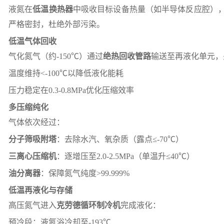
液氮在
低温换热器
中吸收目标设备热量（如半导体反应腔），
严格密封，杜绝外部污染。
低温气体回收
气化氮气（约-150℃）通过
绝热回收管路
输送至再液化单元，
温度维持<-100℃以降低液化能耗
压力稳定在0.3-0.8MPa优化压缩效率
多压缩纯化
气体依次经过：
分子筛吸附塔
：去除水汽、氧杂质（露点≤-70℃）
三离心压缩机
：逐增压至2.0-2.5MPa（单温升≤40℃）
油分离器
：保障氮气纯度>99.999%
低温再液化与存储
高压氮气进入
克劳德循环制冷机
完成液化：
预冷段：液氮浴冷却至-193℃