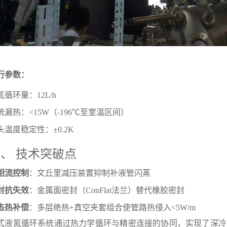
行参数：
氮循环量：12L/h
统漏热：<15W（-196℃至室温区间）
头温度稳定性：±0.2K
、 技术突破点
相流控制
：文丘里减压装置抑制补液管闪蒸
封抗失效
：金属面密封（ConFlat法兰）替代橡胶密封
态热补偿
：多层绝热+真空夹套组合使管路热侵入<5W/m
式液氮循环系统通过热力学循环与精密连接的协同，实现了深冷