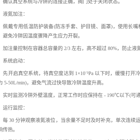
认真空系统与冷阱的连接正确，阀门处于关闭状态。
氮加注：
戴专用低温防护装备(防冻手套、护目镜、面罩)，使用长嘴杜瓦
，避免冷阱因温度骤降产生应力开裂。
注量控制在容器总容量的 2/3 左右，高不超过 80%，防止液
统启动：
开启真空系统，待真空度达到 1×10⁻³Pa 以下时，缓慢打开
为 5-50L/min)，避免气流过快导致冷阱温度升高。
时监测冷阱外壁温度，正常工作时应保持在 - 190℃以下(可
行监控：
 30 分钟观察液氮液位，当余量不足时及时补充，单次连续运
响传热。