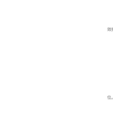
记
关
真
效
流
温
安
低
液
禁
位
在