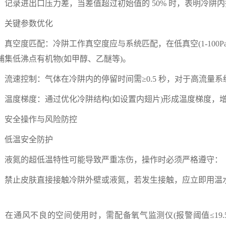
录进出口压力差，当差值超过初始值的 50% 时，表明冷阱
键参数优化
空度匹配：冷阱工作真空度应与系统匹配，在低真空(1-100Pa)
捕集低沸点有机物(如甲醇、乙醚等)。
速控制：气体在冷阱内的停留时间需≥0.5 秒，对于高流量系统(>
度梯度：通过优化冷阱结构(如设置内翅片)形成温度梯度，增
全操作与风险防控
温安全防护
氮的超低温特性可能导致严重冻伤，操作时必须严格遵守：
止皮肤直接接触冷阱外壁或液氮，若发生接触，应立即用温水(
。
通风不良的空间使用时，需配备氧气监测仪(报警阈值≤19.