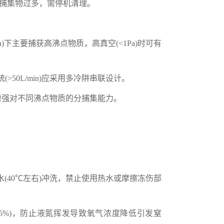
内捕集物过多，需停机清理。
下主要捕获高沸点物质，高真空(<1Pa)时可有
50L/min)应采用多冷阱串联设计。
强对不同沸点物质的分捕集能力。
40℃左右)冲洗，禁止使用热水或摩擦冻伤部
5%)，防止液氮挥发导致氧气浓度降低引发窒