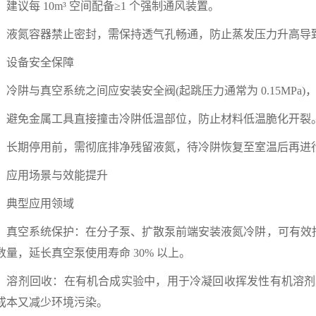
，建议每 10m³ 空间配备≥1 个强制通风装置。
氮容器禁止密封，需保持透气孔畅通，防止蒸发压力升高导
备安全保障
阱与真空系统之间应安装安全阀(起跳压力通常为 0.15MPa)
免金属工具直接撞击冷阱低温部位，防止材料低温脆化开裂
期停用前，需彻底排净残留液氮，待冷阱恢复至室温后再进
用场景与效能提升
型应用领域
空系统保护：在分子泵、扩散泵前端安装液氮冷阱，可有效捕获
数量，延长真空泵使用寿命 30% 以上。
剂回收：在有机合成实验中，用于冷凝回收挥发性有机溶剂(如丙
成本又减少环境污染。