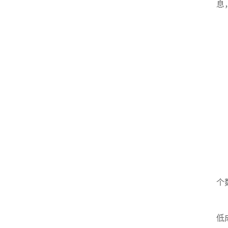
息
液
设
冷
避
长
应
典
真
个
溶
低