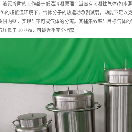
氮冷阱的工作基于低温冷凝原理：当含有可凝性气体(如水蒸气
96℃的超低温环境下，气体分子的热运动急剧减弱，动能不足以
冷阱内壁，实现与不可凝气体的分离。其捕集效率与目标气体的饱和
气压低于 10⁻¹⁵Pa，可被近乎完全捕获。