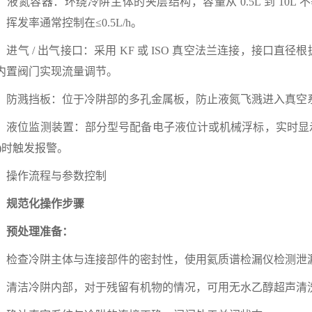
氮容器：环绕冷阱主体的夹层结构，容量从 0.5L 到 10L 
，挥发率通常控制在≤0.5L/h。
气 / 出气接口：采用 KF 或 ISO 真空法兰连接，接口直径根据流
内置阀门实现流量调节。
溅挡板：位于冷阱部的多孔金属板，防止液氮飞溅进入真空系
位监测装置：部分型号配备电子液位计或机械浮标，实时显示
/3)时触发报警。
作流程与参数控制
范化操作步骤
处理准备：
查冷阱主体与连接部件的密封性，使用氦质谱检漏仪检测泄漏率应≤1×
洁冷阱内部，对于残留有机物的情况，可用无水乙醇超声清