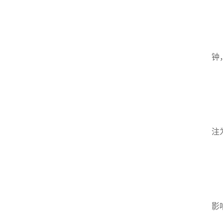
确
液
佩
钟
加
系
先
注
实
运
每
影