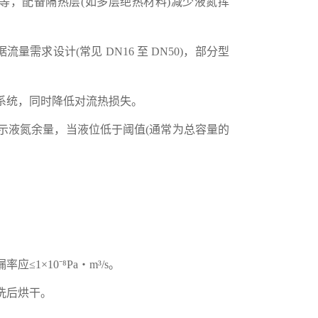
不等，配备隔热层(如多层绝热材料)减少液氮挥
量需求设计(常见 DN16 至 DN50)，部分型
统，同时降低对流热损失。
液氮余量，当液位低于阈值(通常为总容量的
10⁻⁸Pa・m³/s。
洗后烘干。