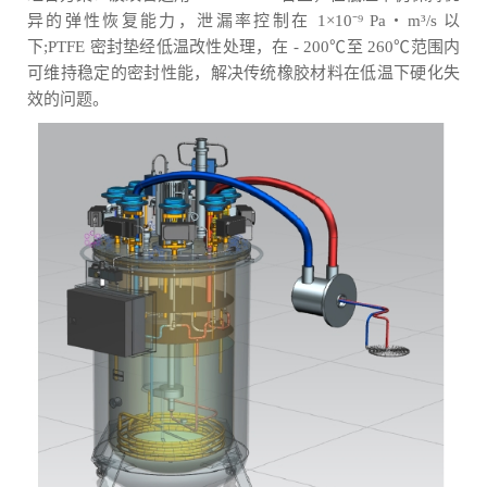
异的弹性恢复能力，泄漏率控制在 1×10⁻⁹ Pa・m³/s 以
下;PTFE 密封垫经低温改性处理，在 - 200℃至 260℃范围内
可维持稳定的密封性能，解决传统橡胶材料在低温下硬化失
效的问题。