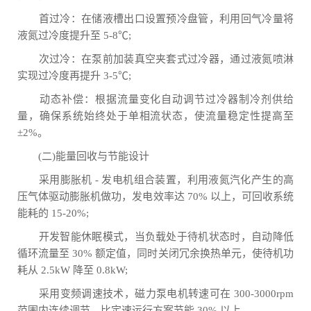
首过冷：在储液槽出口设置预冷盘管，利用回气冷量将
液氮过冷度提升至 5-8℃;
次过冷：在泵前加装真空夹套式过冷器，通过液氮喷淋
实现过冷度再提升 3-5℃;
动态补偿：根据流量变化自动调节过冷器制冷剂供给
量，确保系统始终处于单相流状态，使流量稳定性提高至
±2%。
(二)能量回收与节能设计
采用膨胀机 - 发电机组合装置，利用液氮汽化产生的高
压气体驱动膨胀机做功，发电效率达 70% 以上，可回收系统
能耗的 15-20%;
开发智能休眠模式，当负载处于待机状态时，自动降低
循环流量至 30% 额定值，同时关闭冗余换热单元，使待机功
耗从 2.5kW 降至 0.8kW;
采用变频调速技术，磁力泵电机转速可在 300-3000rpm
范围内连续调节，比定速运行方案节能 30% 以上。