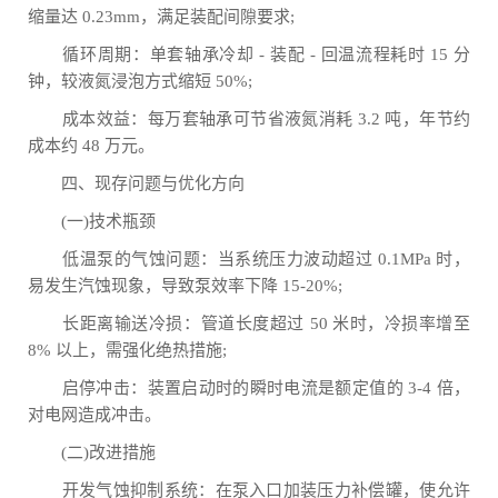
缩量达 0.23mm，满足装配间隙要求;
循环周期：单套轴承冷却 - 装配 - 回温流程耗时 15 分
钟，较液氮浸泡方式缩短 50%;
成本效益：每万套轴承可节省液氮消耗 3.2 吨，年节约
成本约 48 万元。
四、现存问题与优化方向
(一)技术瓶颈
低温泵的气蚀问题：当系统压力波动超过 0.1MPa 时，
易发生汽蚀现象，导致泵效率下降 15-20%;
长距离输送冷损：管道长度超过 50 米时，冷损率增至
8% 以上，需强化绝热措施;
启停冲击：装置启动时的瞬时电流是额定值的 3-4 倍，
对电网造成冲击。
(二)改进措施
开发气蚀抑制系统：在泵入口加装压力补偿罐，使允许