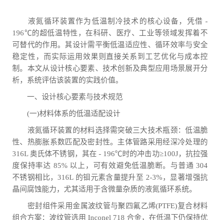
液氮循环装置作为低温制冷技术的核心设备，凭借 -
196℃的超低温特性，在科研、医疗、工业等领域发挥着不
可替代的作用。其设计需平衡低温适应性、循环效率与安全
稳定性，而实际运用效果则直接关系到工艺优化与成本控
制。本文从设计核心要素、技术创新及典型应用场景展开分
析，系统评估该装置的实践价值。
一、设计核心要素与技术规范
(一)材料体系的低温适配设计
液氮循环装置的材料选择需突破三大技术瓶颈：低温脆
性、热膨胀系数匹配及密封性。主体管路采用经深冷处理的
316L 奥氏体不锈钢，其在 - 196℃时的冲击功≥100J，抗拉强
度保持率达 85% 以上，可有效避免低温脆断。与普通 304
不锈钢相比，316L 的钼元素含量提升至 2-3%，显著增强抗
晶间腐蚀能力，尤其适用于含微量杂质的液氮循环系统。
密封组件采用金属波纹管与聚四氟乙烯(PTFE)复合材料
组合方案：波纹管选用 Inconel 718 合金，在低温下仍保持优