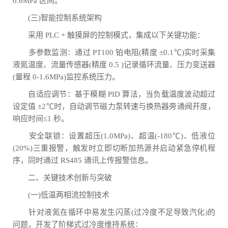
0.6MPa 区间。
(三)智能控制系统架构
采用 PLC + 触摸屏的控制模式，集成以下关键功能：
多参数监测：通过 PT100 铂电阻(精度 ±0.1℃)实时采集
液氮温度、流量传感器(精度 0.5 )记录循环流量、压力变送器
(量程 0-1.6MPa)监控系统压力。
自适应调节：基于模糊 PID 算法，当负载温度波动超过
设定值 ±2℃时，自动调节磁力泵转速与换热器旁通阀开度，
响应时间≤1 秒。
安全联锁：设置超压(1.0MPa)、超温(-180℃)、低液位
(20%)三重报警，触发时立即切断加热源并启动紧急停机程
序，同时通过 RS485 通讯上传报警信息。
二、关键技术创新与突破
(一)低温两相流控制技术
针对液氮在循环中易发生闪蒸(过冷度不足导致汽化)的
问题，开发了阶梯式过冷度维持系统：