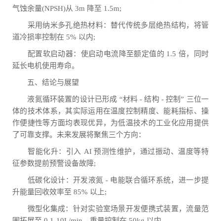
气蚀余量(NPSH)从 3m 降至 1.5m;
采用纳米多孔绝热材料：替代传统多层绝热结构，将管
道冷损率控制在 5% 以内;
配置软启动器：使启动电流降至额定值的 1.5 倍，同时
延长电机使用寿命。
五、结论与展望
液氮循环装置的设计已形成 “材料 - 结构 - 控制” 三位一
体的技术体系，其实际运用在温度控制精度、能耗指标、操
作便捷性等方面均表现优异，为低温技术的工业化应用提供
了可靠支撑。未来发展将聚焦三个方向：
智能化升：引入 AI 预测性维护，通过振动、温度等特
征参数提前预警设备故障;
低碳化设计：开发液氮 - 电能联合循环系统，进一步提
升能量回收效率至 85% 以上;
微型化集成：针对实验室场景开发便携式装置，流量范
围拓展至 0.1-10L/min，重量控制在 50kg 以内。