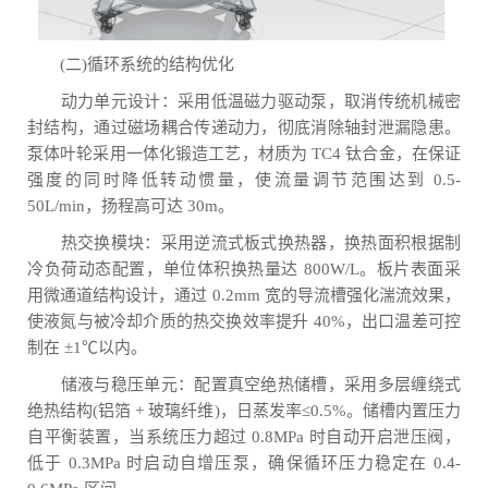
(二)循环系统的结构优化
动力单元设计：采用低温磁力驱动泵，取消传统机械密
封结构，通过磁场耦合传递动力，彻底消除轴封泄漏隐患。
泵体叶轮采用一体化锻造工艺，材质为 TC4 钛合金，在保证
强度的同时降低转动惯量，使流量调节范围达到 0.5-
50L/min，扬程高可达 30m。
热交换模块：采用逆流式板式换热器，换热面积根据制
冷负荷动态配置，单位体积换热量达 800W/L。板片表面采
用微通道结构设计，通过 0.2mm 宽的导流槽强化湍流效果，
使液氮与被冷却介质的热交换效率提升 40%，出口温差可控
制在 ±1℃以内。
储液与稳压单元：配置真空绝热储槽，采用多层缠绕式
绝热结构(铝箔 + 玻璃纤维)，日蒸发率≤0.5%。储槽内置压力
自平衡装置，当系统压力超过 0.8MPa 时自动开启泄压阀，
低于 0.3MPa 时启动自增压泵，确保循环压力稳定在 0.4-