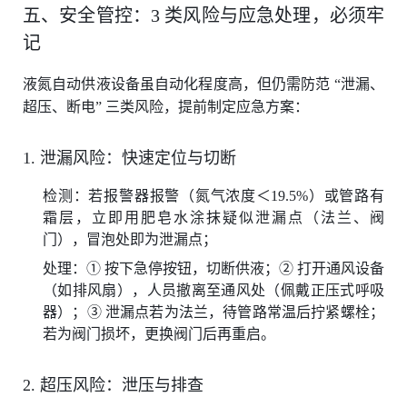
五、安全管控：3 类风险与应急处理，必须牢
记
液氮自动供液设备虽自动化程度高，但仍需防范 “泄漏、
超压、断电” 三类风险，提前制定应急方案：
1. 泄漏风险：快速定位与切断
检测：若报警器报警（氮气浓度＜19.5%）或管路有
霜层，立即用肥皂水涂抹疑似泄漏点（法兰、阀
门），冒泡处即为泄漏点；
处理：① 按下急停按钮，切断供液；② 打开通风设备
（如排风扇），人员撤离至通风处（佩戴正压式呼吸
器）；③ 泄漏点若为法兰，待管路常温后拧紧螺栓；
若为阀门损坏，更换阀门后再重启。
2. 超压风险：泄压与排查