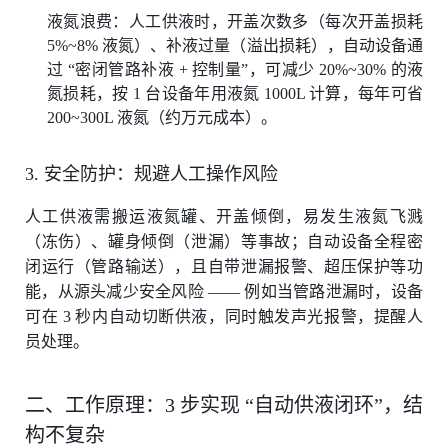
液氮浪费：人工供液时，开盖次数多（每次开盖损耗
5%~8% 液氮）、补液过量（溢出损耗），自动设备通
过 “密闭管路补液 + 控制量”，可减少 20%~30% 的液
氮损耗，按 1 台设备年用液氮 1000L 计算，每年可省
200~300L 液氮（约万元成本）。
3. 安全防护：规避人工操作风险
人工供液需搬运液氮罐、开盖倾倒，易发生液氮飞溅
（冻伤）、罐身倾倒（泄漏）等事故；自动设备全程密
闭运行（管路输送），且自带泄漏报警、超压保护等功
能，从源头减少安全风险 —— 例如当管路泄漏时，设备
可在 3 秒内自动切断供液，同时触发声光报警，提醒人
员处理。
二、工作原理：3 步实现 “自动供液闭环”，结
构不复杂