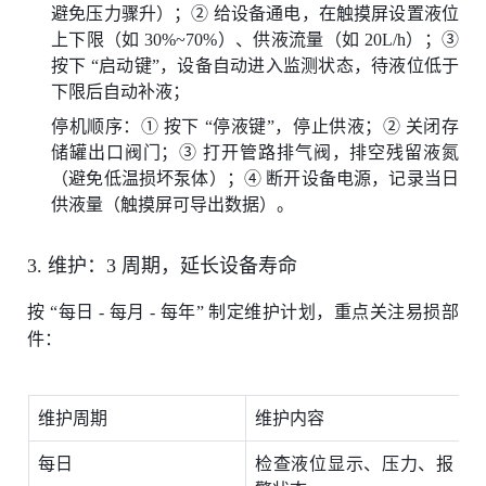
避免压力骤升）；② 给设备通电，在触摸屏设置液位
上下限（如 30%~70%）、供液流量（如 20L/h）；③
按下 “启动键”，设备自动进入监测状态，待液位低于
下限后自动补液；
停机顺序：① 按下 “停液键”，停止供液；② 关闭存
储罐出口阀门；③ 打开管路排气阀，排空残留液氮
（避免低温损坏泵体）；④ 断开设备电源，记录当日
供液量（触摸屏可导出数据）。
3. 维护：3 周期，延长设备寿命
按 “每日 - 每月 - 每年” 制定维护计划，重点关注易损部
件：
维护周期
维护内容
每日
检查液位显示、压力、报