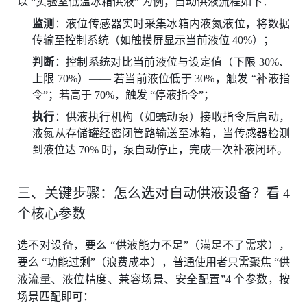
以 “实验室低温冰箱供液” 为例，自动供液流程如下：
监测
：液位传感器实时采集冰箱内液氮液位，将数据
传输至控制系统（如触摸屏显示当前液位 40%）；
判断
：控制系统对比当前液位与设定值（下限 30%、
上限 70%）—— 若当前液位低于 30%，触发 “补液指
令”；若高于 70%，触发 “停液指令”；
执行
：供液执行机构（如蠕动泵）接收指令后启动，
液氮从存储罐经密闭管路输送至冰箱，当传感器检测
到液位达 70% 时，泵自动停止，完成一次补液闭环。
三、关键步骤：怎么选对自动供液设备？看 4
个核心参数
选不对设备，要么 “供液能力不足”（满足不了需求），
要么 “功能过剩”（浪费成本），普通使用者只需聚焦 “供
液流量、液位精度、兼容场景、安全配置”4 个参数，按
场景匹配即可：