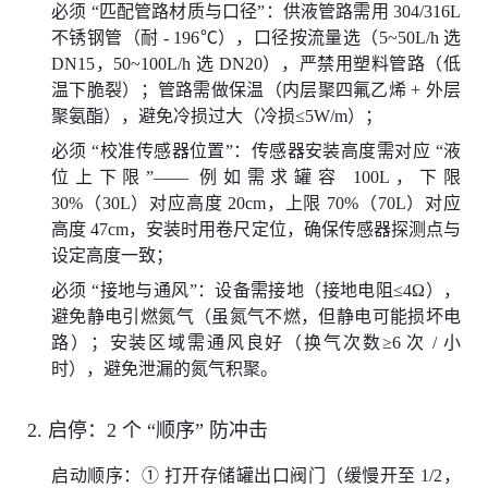
必须 “匹配管路材质与口径”：供液管路需用 304/316L
不锈钢管（耐 - 196℃），口径按流量选（5~50L/h 选
DN15，50~100L/h 选 DN20），严禁用塑料管路（低
温下脆裂）；管路需做保温（内层聚四氟乙烯 + 外层
聚氨酯），避免冷损过大（冷损≤5W/m）；
必须 “校准传感器位置”：传感器安装高度需对应 “液
位上下限”—— 例如需求罐容 100L，下限
30%（30L）对应高度 20cm，上限 70%（70L）对应
高度 47cm，安装时用卷尺定位，确保传感器探测点与
设定高度一致；
必须 “接地与通风”：设备需接地（接地电阻≤4Ω），
避免静电引燃氮气（虽氮气不燃，但静电可能损坏电
路）；安装区域需通风良好（换气次数≥6 次 / 小
时），避免泄漏的氮气积聚。
2. 启停：2 个 “顺序” 防冲击
启动顺序：① 打开存储罐出口阀门（缓慢开至 1/2，