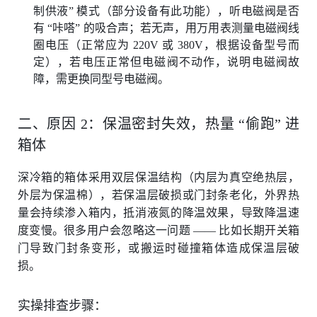
制供液” 模式（部分设备有此功能），听电磁阀是否
有 “咔嗒” 的吸合声；若无声，用万用表测量电磁阀线
圈电压（正常应为 220V 或 380V，根据设备型号而
定），若电压正常但电磁阀不动作，说明电磁阀故
障，需更换同型号电磁阀。
二、原因 2：保温密封失效，热量 “偷跑” 进
箱体
深冷箱的箱体采用双层保温结构（内层为真空绝热层，
外层为保温棉），若保温层破损或门封条老化，外界热
量会持续渗入箱内，抵消液氮的降温效果，导致降温速
度变慢。很多用户会忽略这一问题 —— 比如长期开关箱
门导致门封条变形，或搬运时碰撞箱体造成保温层破
损。
实操排查步骤：