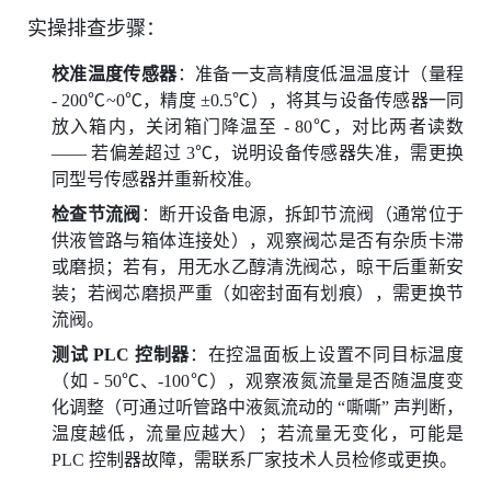
实操排查步骤：
校准温度传感器
：准备一支高精度低温温度计（量程
- 200℃~0℃，精度 ±0.5℃），将其与设备传感器一同
放入箱内，关闭箱门降温至 - 80℃，对比两者读数
—— 若偏差超过 3℃，说明设备传感器失准，需更换
同型号传感器并重新校准。
检查节流阀
：断开设备电源，拆卸节流阀（通常位于
供液管路与箱体连接处），观察阀芯是否有杂质卡滞
或磨损；若有，用无水乙醇清洗阀芯，晾干后重新安
装；若阀芯磨损严重（如密封面有划痕），需更换节
流阀。
测试 PLC 控制器
：在控温面板上设置不同目标温度
（如 - 50℃、-100℃），观察液氮流量是否随温度变
化调整（可通过听管路中液氮流动的 “嘶嘶” 声判断，
温度越低，流量应越大）；若流量无变化，可能是
PLC 控制器故障，需联系厂家技术人员检修或更换。