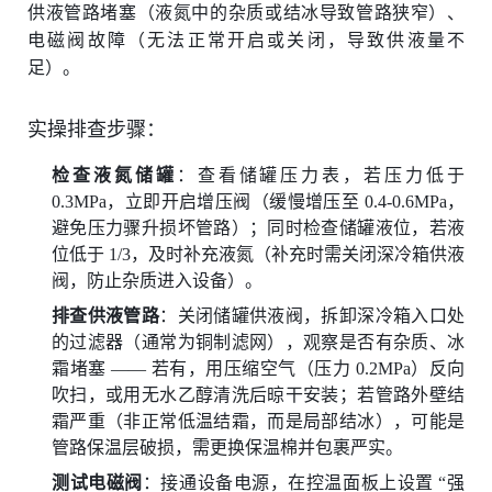
供液管路堵塞（液氮中的杂质或结冰导致管路狭窄）、
电磁阀故障（无法正常开启或关闭，导致供液量不
足）。
实操排查步骤：
检查液氮储罐
：查看储罐压力表，若压力低于
0.3MPa，立即开启增压阀（缓慢增压至 0.4-0.6MPa，
避免压力骤升损坏管路）；同时检查储罐液位，若液
位低于 1/3，及时补充液氮（补充时需关闭深冷箱供液
阀，防止杂质进入设备）。
排查供液管路
：关闭储罐供液阀，拆卸深冷箱入口处
的过滤器（通常为铜制滤网），观察是否有杂质、冰
霜堵塞 —— 若有，用压缩空气（压力 0.2MPa）反向
吹扫，或用无水乙醇清洗后晾干安装；若管路外壁结
霜严重（非正常低温结霜，而是局部结冰），可能是
管路保温层破损，需更换保温棉并包裹严实。
测试电磁阀
：接通设备电源，在控温面板上设置 “强