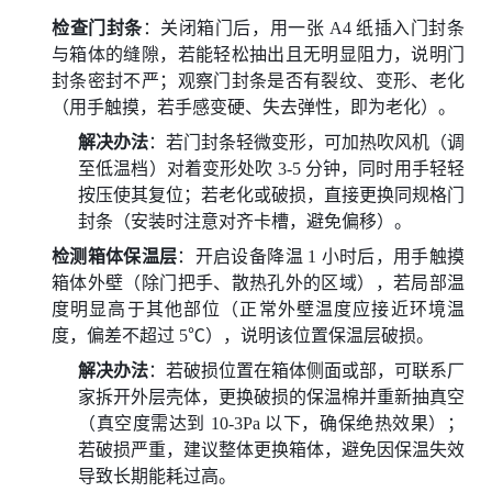
检查门封条
：关闭箱门后，用一张 A4 纸插入门封条
与箱体的缝隙，若能轻松抽出且无明显阻力，说明门
封条密封不严；观察门封条是否有裂纹、变形、老化
（用手触摸，若手感变硬、失去弹性，即为老化）。
解决办法
：若门封条轻微变形，可加热吹风机（调
至低温档）对着变形处吹 3-5 分钟，同时用手轻轻
按压使其复位；若老化或破损，直接更换同规格门
封条（安装时注意对齐卡槽，避免偏移）。
检测箱体保温层
：开启设备降温 1 小时后，用手触摸
箱体外壁（除门把手、散热孔外的区域），若局部温
度明显高于其他部位（正常外壁温度应接近环境温
度，偏差不超过 5℃），说明该位置保温层破损。
解决办法
：若破损位置在箱体侧面或部，可联系厂
家拆开外层壳体，更换破损的保温棉并重新抽真空
（真空度需达到 10-3Pa 以下，确保绝热效果）；
若破损严重，建议整体更换箱体，避免因保温失效
导致长期能耗过高。