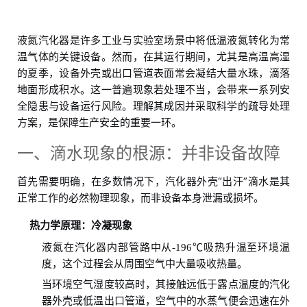
液氮汽化器是许多工业与实验室场景中将低温液氮转化为常
温气体的关键设备。然而，在其运行期间，尤其是高温高湿
的夏季，设备外壳或出口管道表面常会凝结大量水珠，滴落
地面形成积水。这一普遍现象若处理不当，会带来一系列安
全隐患与设备运行风险。理解其成因并采取科学的疏导处理
方案，是保障生产安全的重要一环。
一、滴水现象的根源：并非设备故障
首先需要明确，在多数情况下，汽化器外壳“出汗”滴水是其
正常工作的必然物理现象，而非设备本身泄漏或损坏。
热力学原理：冷凝现象
液氮在汽化器内部管路中从-196℃吸热升温至环境温
度，这个过程会从周围空气中大量吸收热量。
当环境空气湿度较高时，其接触远低于露点温度的汽化
器外壳或低温出口管道，空气中的水蒸气便会迅速在外