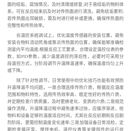
面的结垢、腐蚀情况，及时清理或修复;对于易结垢的物料体
系，可在反应结束后及时对传热面进行清洗，避免结垢累积;
若传热面出现破损，需及时进行修补或更换，确保传热面的
完整性和传热效率。
在温控系统调试上，优化温度传感器的安装位置，避免
安装在物料流动死角或靠近传热面的位置，确保能够准确检
测釜内平均温度;根据反应工艺要求，合理设定温控仪表的参
数，如PID参数，减少温度调控的滞后性，必要时可采用分
段温控方式，分阶段调节升温降温速率，确保温度均匀上升
或下降。
除了针对性调节，日常使用中的优化技巧也能有效预防
升温降温不均问题。一是合理选择传热介质，根据反应温度
范围和物料特性，选用传热效率高、稳定性好的传热介质，
并定期检查介质质量，及时更换老化、变质的介质;二是规范
操作流程，升温降温过程中避免速率过快，应循序渐进，给
物料和设备足够的温度适应时间，尤其在反应初期和反应剧
烈阶段，更需控制温度变化速率;三是加强设备日常巡检，定
期检查循环泵、搅拌电机、温控仪表等关键部件的运行状