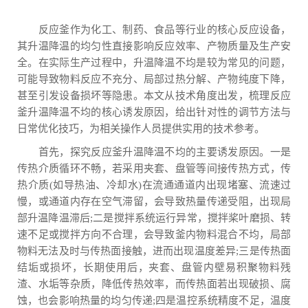
反应釜作为化工、制药、食品等行业的核心反应设备，
其升温降温的均匀性直接影响反应效率、产物质量及生产安
全。在实际生产过程中，升温降温不均是较为常见的问题，
可能导致物料反应不充分、局部过热分解、产物纯度下降，
甚至引发设备损坏等隐患。本文从技术角度出发，梳理反应
釜升温降温不均的核心诱发原因，给出针对性的调节方法与
日常优化技巧，为相关操作人员提供实用的技术参考。
首先，探究反应釜升温降温不均的主要诱发原因。一是
传热介质循环不畅，若采用夹套、盘管等间接传热方式，传
热介质(如导热油、冷却水)在流通通道内出现堵塞、流速过
慢，或通道内存在空气滞留，会导致热量传递受阻，出现局
部升温降温滞后;二是搅拌系统运行异常，搅拌桨叶磨损、转
速不足或搅拌方向不合理，会导致釜内物料混合不均，局部
物料无法及时与传热面接触，进而出现温度差异;三是传热面
结垢或损坏，长期使用后，夹套、盘管内壁易积聚物料残
渣、水垢等杂质，降低传热效率，而传热面若出现破损、腐
蚀，也会影响热量的均匀传递;四是温控系统精度不足，温度