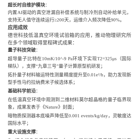
超长时自维护模块
：
内置AI驱动的真空泄漏自补偿系统与制冷剂自动补给单元，
支持无人值守连续运行≥200天，运维介入频次降低90%。
应用成效
德世科技低温真空环境试验箱的应用，推动物理研究所
在多个领域取得里程碑式成果：
量子科技突破
：
超导量子比特在10mK/10^-9 Pa环境下实现T2=325μs（国际
梯队），支撑“九章三号”量子计算原型机研发；
拓扑量子材料输运特性测量精度提升至0.01e²/h，助力发现新
型手性马约拉纳费米子候选体系；
基础科学前沿
：
在低温真空环境中观测到二维材料莫尔超晶格的量子临界现
象，成果发表于《Nature》封面；
暗物质探测器本底噪声降低至0.001 events/kg/day，灵敏度达
国际水平；
重大设施支撑
：