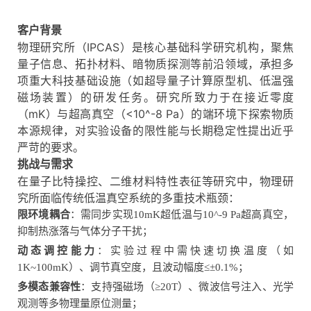
客户背景
物理研究所（IPCAS）是核心基础科学研究机构，聚焦
量子信息、拓扑材料、暗物质探测等前沿领域，承担多
项重大科技基础设施（如超导量子计算原型机、低温强
磁场装置）的研发任务。研究所致力于在接近零度
（mK）与超高真空（<10^-8 Pa）的端环境下探索物质
本源规律，对实验设备的限性能与长期稳定性提出近乎
严苛的要求。
挑战与需求
在量子比特操控、二维材料特性表征等研究中，物理研
究所面临传统低温真空系统的多重技术瓶颈：
限环境耦合
：需同步实现10mK超低温与10^-9 Pa超高真空，
抑制热涨落与气体分子干扰；
动态调控能力
：实验过程中需快速切换温度（如
1K~100mK）、调节真空度，且波动幅度≤±0.1%；
多模态兼容性
：支持强磁场（≥20T）、微波信号注入、光学
观测等多物理量原位测量；