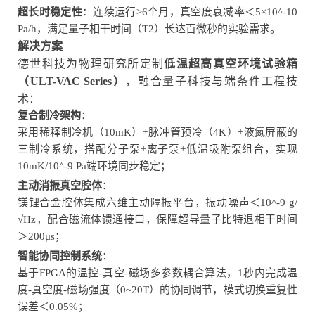
超长时稳定性
：连续运行≥6个月，真空度衰减率＜5×10^-10
Pa/h，满足量子相干时间（T2）长达百微秒的实验需求。
解决方案
德世科技为物理研究所定制
低温超高真空环境试验箱
，融合量子科技与端条件工程技
（ULT-VAC Series）
术：
复合制冷架构
：
采用稀释制冷机（10mK）+脉冲管预冷（4K）+液氮屏蔽的
三制冷系统，搭配分子泵+离子泵+低温吸附泵组合，实现
10mK/10^-9 Pa端环境同步稳定；
主动消振真空腔体
：
镁锂合金腔体集成六维主动隔振平台，振动噪声＜10^-9 g/
√Hz，配合磁流体馈通接口，保障超导量子比特退相干时间
＞200μs；
智能协同控制系统
：
基于FPGA的温控-真空-磁场多参数耦合算法，1秒内完成温
度-真空度-磁场强度（0~20T）的协同调节，模式切换重复性
误差＜0.05%；