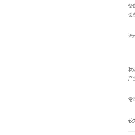
备
设
为
流
定
状
产
定
常
通
较