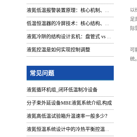
液
以
液氮低温报警装置原理：核心机制、组成与应用解析
足
低温恒温器的冷屏技术：核心结构、功能与设计解析
际
液氮冷阱的结构设计玄机：盘管式 vs 腔体式，哪种捕集效率更高
此
液氮控温是如何实现控制调整
可
统
常见问题
液氮循环机组_闭环低温制冷设备
分子束外延设备MBE液氮系统介绍,构成
液氮高低温试验箱升温速率一般多少？
液氮恒温系统设计中的冷热平衡控温难点