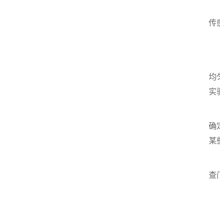
在
传
空
在
均
实
为
确
某
另
查
操