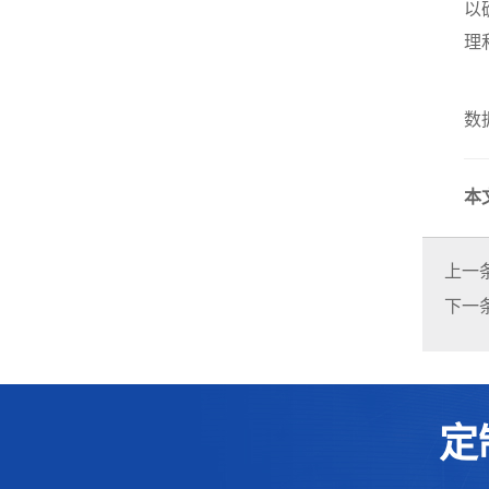
以
理
数
本
上一
下一
定