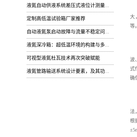
液氮自动供液系统差压式液位计测量值周期性
液
大
定制高低温试验箱厂家推荐
等
自动液氮泵启动故障与流量不稳定问题：技术排查
液氮深冷箱：超低温环境的构建与多领域技术赋能
液
可视型液氮杜瓦技术再次突破赋能
波
式
液氮管路输送系统设计要素，及其功能开发
确
控
法
根
±