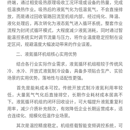
终端，通过相变吸热原理吸收工况环境或设备的热量，完成
低温换热作业。吸热后的液氮气化为低温氮气，不会直接排
放，而是通过回收管路回流至机组内部，经过纯化、降温、
液化处理后，再次转化为液态氮气进入循环系统。整套作业
流程为封闭式循环模式，大程度减少液氮消耗，同时通过智
能温控系统实时调节流量与压力，将作业温度稳定控制在设
定区间，规避温度大幅波动带来的作业误差。
二、液氮循环机组核心实用优势
结合各行业实际作业需求，液氮循环机组相较于传统风
冷、水冷、开放式液氮制冷设备，具备多项贴合生产、实验
场景的实用优势，落地性与适配性更强。
首先是能耗成本可控。传统开放式制冷液氮利用率较
低，大量氮气气化后直接排空，长期作业耗材成本居高不
下。液氮循环机组的闭环回收设计，可大幅提升液氮重复利
用率，减少介质补充频次，有效降低企业长期运营成本，适
合连续化、规模化低温作业场景。
其次是温控精度稳定。机组搭载智能变频调控系统，可