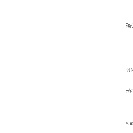
-
确
-
2
-
过
-
动
3
-
5