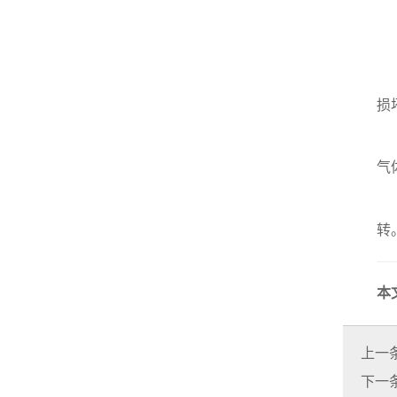
-
4
-
损
-
气
通
转
本
上一
下一