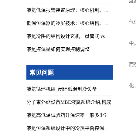
度
液氮低温报警装置原理：核心机制、组成与应用解析
1
气
低温恒温器的冷屏技术：核心结构、功能与设计解析
2
液氮冷阱的结构设计玄机：盘管式 vs 腔体式，哪种捕集效率更高
中
液氮控温是如何实现控制调整
3
而
常见问题
4
化
液氮循环机组_闭环低温制冷设备
分子束外延设备MBE液氮系统介绍,构成
液氮高低温试验箱升温速率一般多少？
液氮恒温系统设计中的冷热平衡控温难点