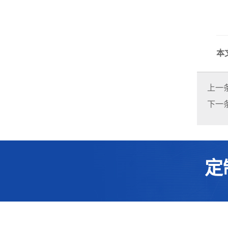
以
本
上一
下一
定