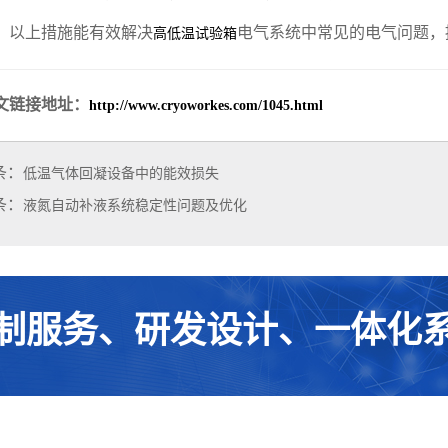
上措施能有效解决
电气系统中常见的电气问题，
高低温试验箱
文链接地址：
http://www.cryoworkes.com/1045.html
条：
低温气体回凝设备中的能效损失
条：
液氮自动补液系统稳定性问题及优化
制服务、研发设计、一体化