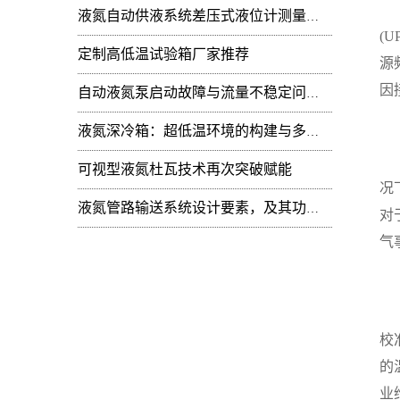
电
液氮自动供液系统差压式液位计测量值周期性
(
定制高低温试验箱厂家推荐
源
因
自动液氮泵启动故障与流量不稳定问题：技术排查
电
液氮深冷箱：超低温环境的构建与多领域技术赋能
电
可视型液氮杜瓦技术再次突破赋能
况
液氮管路输送系统设计要素，及其功能开发
对
气
控
控
校
的
业