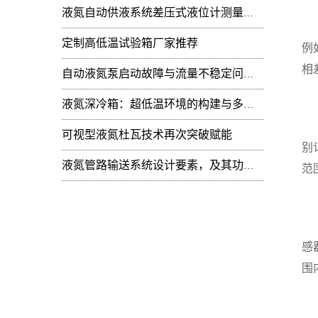
液氮自动供液系统差压式液位计测量值周期性
使
定制高低温试验箱厂家推荐
例
相
自动液氮泵启动故障与流量不稳定问题：技术排查
2
液氮深冷箱：超低温环境的构建与多领域技术赋能
对
可视型液氮杜瓦技术再次突破赋能
别
液氮管路输送系统设计要素，及其功能开发
范
3
如
感
围
4