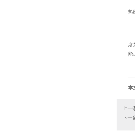
传
热
5
调
度
能
这
本
上一
下一