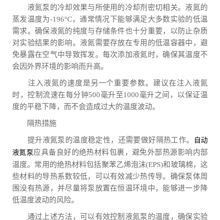
液氮泵的冷却效果与所使用的冷却剂密切相关。液氮的
蒸发温度为-196°C，通常情况下能够满足大多数实验的低温
需求。确保液氮的纯度与存储条件也十分重要，以防止杂质
对实验结果的影响。液氮需要存放在专用的低温容器中，避
免暴露在空气中导致挥发。每次添加液氮时，确保其温度不
会因外界环境的影响而升高。
注入液氮的速度是另一个重要参数。建议在注入液氮
时，控制流速在每分钟500毫升至1000毫升之间，以保证温
度的平稳下降，而不会造成过大的温度波动。
隔热措施
提升液氮泵的温度稳定性，还需要做好隔热工作。
自动
应具备良好的绝热材料包裹，避免外部热源影响内部
液氮泵
温度。常用的绝热材料包括聚苯乙烯泡沫(EPS)和玻璃棉，这
些材料的导热系数较低，可以有效减少热传导。确保泵体周
围没有热源，并尽量将泵放置在恒温环境中，能够进一步降
低温度波动的风险。
通过上述方法，可以有效控制液氮泵的温度，确保实验