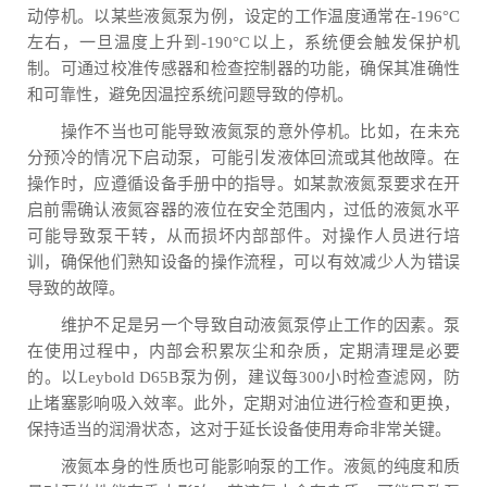
动停机。以某些液氮泵为例，设定的工作温度通常在-196°C
左右，一旦温度上升到-190°C以上，系统便会触发保护机
制。可通过校准传感器和检查控制器的功能，确保其准确性
和可靠性，避免因温控系统问题导致的停机。
操作不当也可能导致液氮泵的意外停机。比如，在未充
分预冷的情况下启动泵，可能引发液体回流或其他故障。在
操作时，应遵循设备手册中的指导。如某款液氮泵要求在开
启前需确认液氮容器的液位在安全范围内，过低的液氮水平
可能导致泵干转，从而损坏内部部件。对操作人员进行培
训，确保他们熟知设备的操作流程，可以有效减少人为错误
导致的故障。
维护不足是另一个导致自动液氮泵停止工作的因素。泵
在使用过程中，内部会积累灰尘和杂质，定期清理是必要
的。以Leybold D65B泵为例，建议每300小时检查滤网，防
止堵塞影响吸入效率。此外，定期对油位进行检查和更换，
保持适当的润滑状态，这对于延长设备使用寿命非常关键。
液氮本身的性质也可能影响泵的工作。液氮的纯度和质