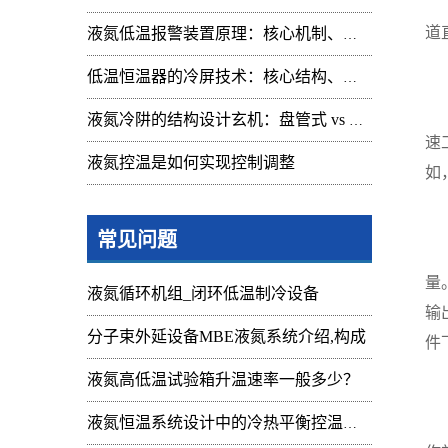
液
道
液氮低温报警装置原理：核心机制、组成与应用解析
1
低温恒温器的冷屏技术：核心结构、功能与设计解析
不
液氮冷阱的结构设计玄机：盘管式 vs 腔体式，哪种捕集效率更高
速
液氮控温是如何实现控制调整
如
2
常见问题
液
量
液氮循环机组_闭环低温制冷设备
输
分子束外延设备MBE液氮系统介绍,构成
件
液氮高低温试验箱升温速率一般多少？
3
液
液氮恒温系统设计中的冷热平衡控温难点