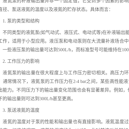
氮泵的补液输出量并非一个固定值，它受到多个因素的影响
直径、泵送液氮的温度以及液氮的贮存状态。具体而言：
. 泵的类型和结构
同类型的液氮泵(如气动式、液压式、电动式等)在补液输出能
工作，适用于小型应用。液压泵和电动泵则在大流量补液场合中
，一些液压泵的输出量可达到500L/h，而标准型号可能维持在100L/
. 工作压力的影响
氮泵的输出量在很大程度上与工作压力密切相关。高压力环
。通常情况下，液氮泵的工作压力在2-4 bar之间，某些高性
出能力。不同压力下的输出量变化范围也会有显著差异。例如，低
下的输出量则可达到300L/h甚至更高。
. 泵送液氮的温度
氮的温度对于泵的性能和输出量也有直接影响。液氮温度过