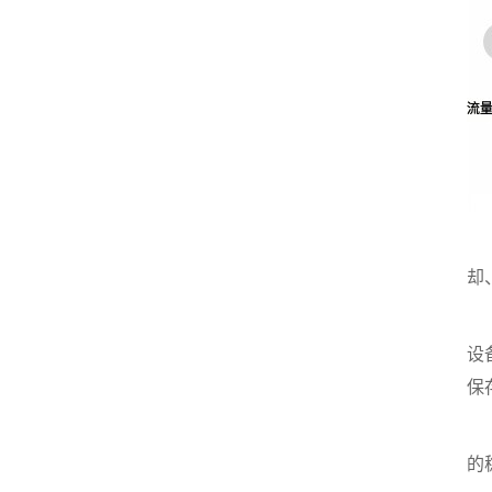
-
却
在
设
保
在
的