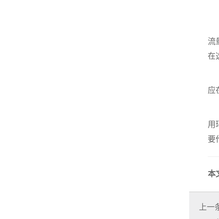
液
选
流
在
操
应
自
用
要
本
上一