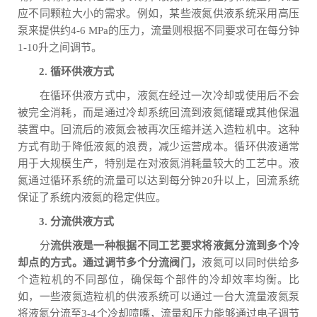
应不同颗粒大小的需求。例如，某些液氮供液系统采用高压
泵来提供约4-6 MPa的压力，流量则根据不同要求可在每分钟
1-10升之间调节。
2. 循环供液方式
在循环供液方式中，液氮在经过一次冷却或使用后不会
被完全消耗，而是通过冷却系统回流到液氮储罐或其他保温
装置中。回流后的液氮会被再次压缩并送入造粒机中。这种
方式有助于降低液氮的浪费，减少运营成本。循环供液通常
用于大规模生产，特别是在对液氮消耗量较大的工艺中。液
氮通过循环系统的流量可以达到每分钟20升以上，回流系统
保证了系统内液氮的稳定供应。
3. 分流供液方式
分
流供液是一种根据不同工艺要求将液氮分流到多个冷
却点的方式。通过调节多个分流阀门，
液氮可以同时供给多
个造粒机的不同部位，确保每个部件的冷却效率均衡。比
如，一些液氮造粒机的供液系统可以通过一台大流量液氮泵
将液氮分流至3-4个冷却喷嘴，流量和压力能够通过电子调节