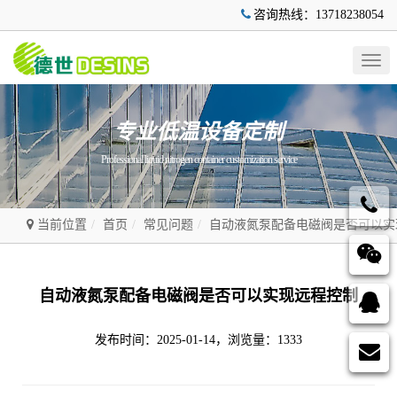
咨询热线：13718238054
Togg
navig
专业低温设备定制
Professional liquid nitrogen container customization service
当前位置
首页
常见问题
自动液氮泵配备电磁阀是否可以实
自动液氮泵配备电磁阀是否可以实现远程控制
发布时间：2025-01-14，浏览量：1333