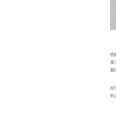
校
温
感
度
备
校
控
的
监