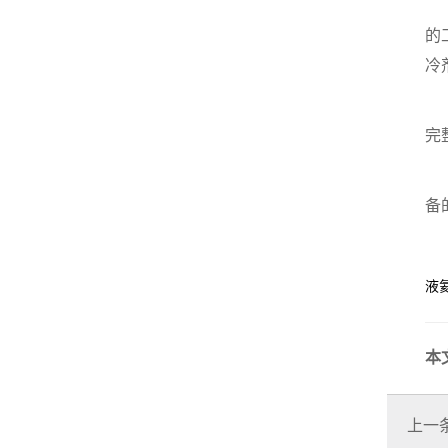
低
的
冷
此
完
通
备
液
本
上一