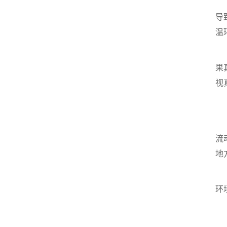
导
温
在
果
视
低
流
地
一
环
定