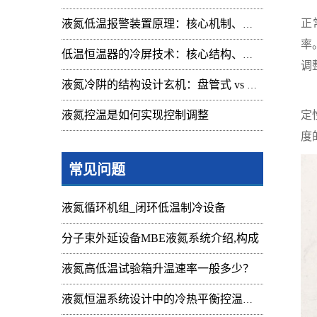
低
正
液氮低温报警装置原理：核心机制、组成与应用解析
率
低温恒温器的冷屏技术：核心结构、功能与设计解析
调
液氮冷阱的结构设计玄机：盘管式 vs 腔体式，哪种捕集效率更高
在
液氮控温是如何实现控制调整
定
度
常见问题
液氮循环机组_闭环低温制冷设备
分子束外延设备MBE液氮系统介绍,构成
液氮高低温试验箱升温速率一般多少？
液氮恒温系统设计中的冷热平衡控温难点