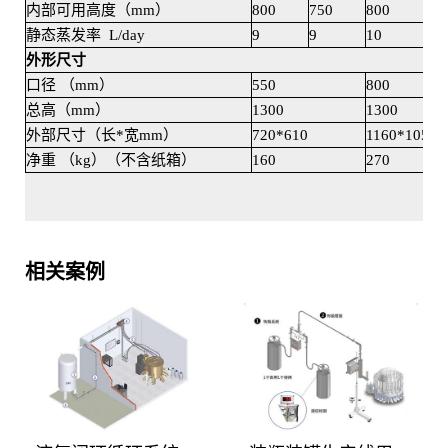
内部可用高度（mm）
800
750
800
750
静态蒸发率
L/day
9
9
10
10
外形尺寸
口径 （mm）
550
800
总高（mm）
1300
1300
外部尺寸（长*宽mm）
720*610
1160*1050
净重 （kg）（不含纸箱）
160
270
相关案例