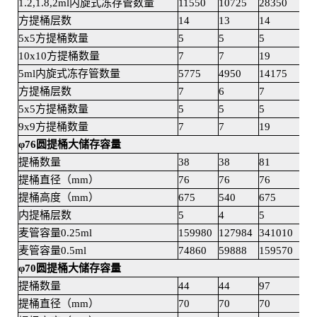
1.2,1.8,2ml内旋式冻存管数量
11550
10725
28350
263
方提桶层数
14
13
14
13
5x5方提桶数量
5
5
5
5
10x10方提桶数量
7
7
19
19
5ml内旋式冻存管数量
5775
4950
14175
121
方提桶层数
7
6
7
6
5x5方提桶数量
5
5
5
5
9x9方提桶数量
7
7
19
19
φ76圆提桶大储存容量
提桶数量
38
38
81
81
提桶直径（mm）
76
76
76
76
提桶高度（mm）
675
540
675
540
内提桶层数
5
4
5
4
麦管容量0.25ml
159980
127984
341010
272
麦管容量0.5ml
74860
59888
159570
127
φ70圆提桶大储存容量
提桶数量
44
44
97
97
提桶直径（mm）
70
70
70
70