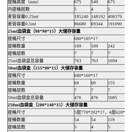
提桶高度（mm）
675
540
675
540
内提桶层数
5
4
5
4
麦管容量0.25ml
185240
148192
408370
326
麦管容量0.5ml
86680
69344
191090
152
25ml血袋盒（98*90*15）大储存容量
提桶尺寸
680*105*17
提桶数量
109
109
242
242
提桶层数
7
7
7
7
25ml血袋盒总容量
763
763
1694
169
50ml血袋盒（155*90*15）大储存容量
提桶尺寸
680*160*17
提桶数量
68
68
155
155
提桶层数
7
7
7
7
50ml血袋盒总容量
476
476
1085
108
250ml血袋盒（200*140*15）大储存容量
提桶尺寸
5层770*202*17，4层620*202
提桶数量
54
54
119
119
提桶层数
5
4
5
4