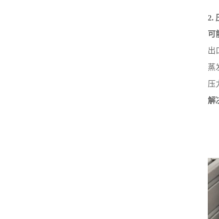
2
可
出
蒸
压
解