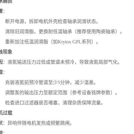
承磨损
骤
：
断开电源，拆卸电机外壳检查轴承润滑状态。
清除旧润滑脂，更换耐低温轴承（推荐使用陶瓷轴承）。
重新加注低温润滑脂（如Krytox GPL系列）。
蚀现象
因
：液氮输送压力过低或管道未预冷，导致液氮局部气化。
理
：
充装液氮前预冷管道至少5分钟，减少温差。
调整泵的输出压力至额定范围（参考设备铭牌参数）。
检查进口过滤器是否堵塞，清理杂质保障流量。
机过载
状
：异响伴随电机发热或频繁跳闸。
理
：