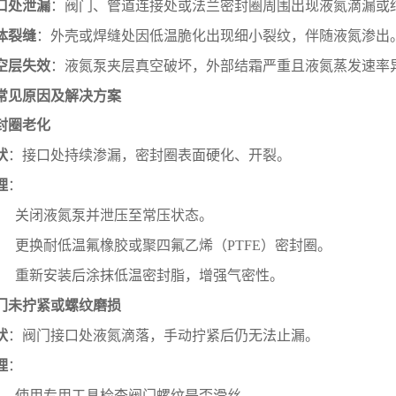
口处泄漏
：阀门、管道连接处或法兰密封圈周围出现液氮滴漏或
体裂缝
：外壳或焊缝处因低温脆化出现细小裂纹，伴随液氮渗出
空层失效
：液氮泵夹层真空破坏，外部结霜严重且液氮蒸发速率
. 常见原因及解决方案
封圈老化
状
：接口处持续渗漏，密封圈表面硬化、开裂。
理
：
关闭液氮泵并泄压至常压状态。
更换耐低温氟橡胶或聚四氟乙烯（PTFE）密封圈。
重新安装后涂抹低温密封脂，增强气密性。
门未拧紧或螺纹磨损
状
：阀门接口处液氮滴落，手动拧紧后仍无法止漏。
理
：
使用专用工具检查阀门螺纹是否滑丝。