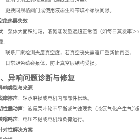
更换同规格阀门或使用液态生料带填补螺纹间隙。
空绝热层失效
状
：泵体大面积结霜，液氮蒸发量远超正常值（如每日蒸发率＞5
理
：
联系厂家检测夹层真空度，若真空丧失需返厂重新抽真空。
日常避免磕碰泵体，防止真空层结构受损。
二、异响问题诊断与修复
. 异响类型与来源
锐摩擦声
：轴承磨损或电机内部部件松动。
期性震动声
：液氮泵叶轮不平衡或气蚀现象（液氮气化产生气泡
续嗡鸣声
：电压不稳或电机超负荷运行。
. 针对性解决方案