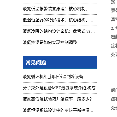
接
液氮低温报警装置原理：核心机制、组成与应用解析
泵
真
低温恒温器的冷屏技术：核心结构、功能与设计解析
2
液氮冷阱的结构设计玄机：盘管式 vs 腔体式，哪种捕集效率更高
密
液氮控温是如何实现控制调整
症
处
常见问题
液氮循环机组_闭环低温制冷设备
分子束外延设备MBE液氮系统介绍,构成
阀
液氮高低温试验箱升温速率一般多少？
症
处
液氮恒温系统设计中的冷热平衡控温难点