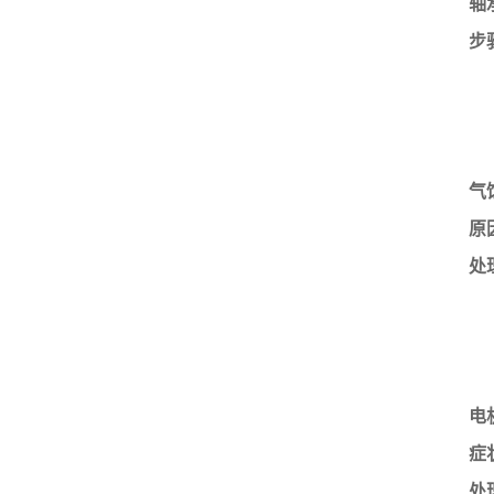
轴
步
气
原
处
电
症
处