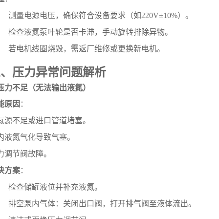
测量电源电压，确保符合设备要求（如220V±10%）。
检查液氮泵叶轮是否卡滞，手动旋转排除异物。
若电机线圈烧毁，需返厂维修或更换新电机。
三、压力异常问题解析
. 压力不足（无法输出液氮）
能原因
：
氮源不足或进口管道堵塞。
内液氮气化导致气塞。
力调节阀故障。
决方案
：
检查储罐液位并补充液氮。
排空泵内气体：关闭出口阀，打开排气阀至液体流出。