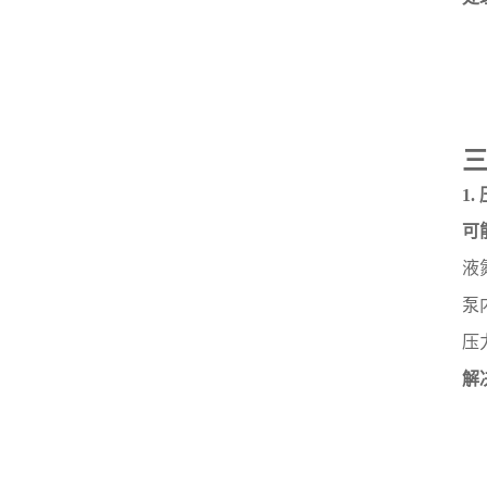
1
可
液
泵
压
解