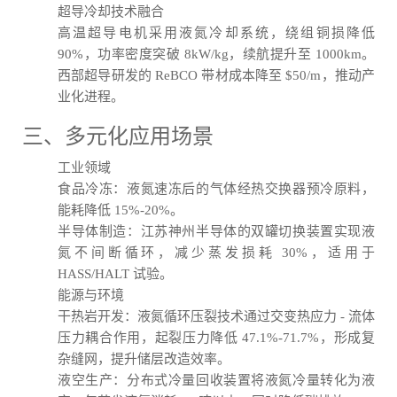
超导冷却技术融合
高温超导电机采用液氮冷却系统，绕组铜损降低
90%，功率密度突破 8kW/kg，续航提升至 1000km。
西部超导研发的 ReBCO 带材成本降至 $50/m，推动产
业化进程。
三、多元化应用场景
工业领域
食品冷冻：液氮速冻后的气体经热交换器预冷原料，
能耗降低 15%-20%。
半导体制造：江苏神州半导体的双罐切换装置实现液
氮不间断循环，减少蒸发损耗 30%，适用于
HASS/HALT 试验。
能源与环境
干热岩开发：液氮循环压裂技术通过交变热应力 - 流体
压力耦合作用，起裂压力降低 47.1%-71.7%，形成复
杂缝网，提升储层改造效率。
液空生产：分布式冷量回收装置将液氮冷量转化为液