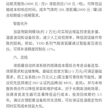
站租赁服务(3800 元 / 月)+ 液氮供应(720 元 / 吨)，可降低运
输成本和响应时间。成丰气体的 30L 液氮罐(2000 元 / 罐)适
合短期或小规模需求。
智能化升
加装物联网模块(约 2 万元)可实现远程监控液氮余量、
温度波动和设备状态，减少人工巡检频率，降低因误操作导
致的损耗。例如，YDD 系列气相液氮罐通过智能差压液位
仪，可将补液精度控制在 ±1%。
六、总结
液氮罐自动供液系统的搭建成本需综合考虑设备选型、
场景需求和运维策略。基础实验室方案(2-5 万元)可满足基础
需求，而工业系统(30 万元以上)需注重可靠性和节能性。建
议优先选择通过 ISO 认证的品牌(如 MVE、金凤)，并与本地
服务商合作以降低安装和维护成本。对于长期高消耗场景，
自建液氮发生器可显著降低运行成本，投资回收期约 3-5
年。通过合理配置设备和优化流程，可在保证低温稳定性的
同时实现成本效益大化。