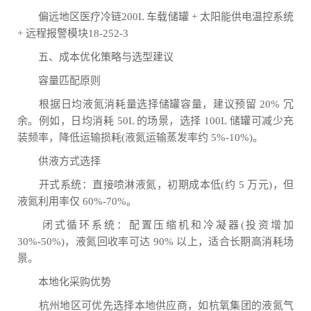
偏远地区医疗冷链200L 车载储罐 + 太阳能供电温控系统
+ 远程报警模块18-252-3
五、成本优化策略与选型建议
容量匹配原则
根据日均液氮消耗量选择储罐容量，建议预留 20% 冗
余。例如，日均消耗 50L 的场景，选择 100L 储罐可减少充
装频率，降低运输损耗(液氮运输蒸发率约 5%-10%)。
供液方式选择
开式系统：直接喷淋液氮，初期成本低(约 5 万元)，但
液氮利用率仅 60%-70%。
闭式循环系统：配置压缩机和冷凝器(投资增加
30%-50%)，液氮回收率可达 90% 以上，适合长期高消耗场
景。
本地化采购优势
杭州地区可优先选择本地供应商，如杭氧集团的液氮气