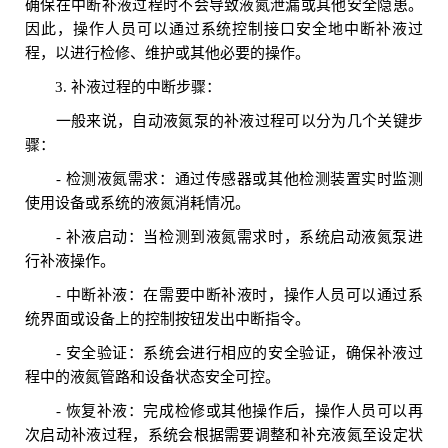
确保在中断补液过程时不会导致液氮泄漏或其他安全隐患。
因此，操作人员可以通过系统控制接口安全地中断补液过
程，以进行检修、维护或其他必要的操作。
3. 补液过程的中断步骤：
一般来说，自动液氮泵的补液过程可以分为几个关键步
骤：
- 检测液氮需求：通过传感器或其他检测装置实时监测
使用设备或系统的液氮消耗情况。
- 补液启动：当检测到液氮需求时，系统启动液氮泵进
行补液操作。
- 中断补液：在需要中断补液时，操作人员可以通过系
统界面或设备上的控制按钮发出中断指令。
- 安全验证：系统会进行相应的安全验证，确保补液过
程中的液氮管路和设备状态安全可控。
- 恢复补液：完成检修或其他操作后，操作人员可以再
次启动补液过程，系统会根据需要调整和补充液氮至设定状