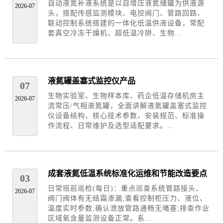
自动液氮补液系统是以自增压液氮储罐为供液源
2026-07
头，搭配传感监测模块、电控阀门、管路回路、
联动控制系统搭建的一体化低温供液设备，常配
套真空冷冻干燥机、超低温冷阱、生物…
液氮罐盖塞式监控仪产品
07
生物实验室、生物样本库、药企低温存储机房主
2026-07
流常压/气相液氮罐，全面讲解液氮罐盖塞式监控
仪设备结构、核心技术参数、安装规范、标准操
作流程、日常维护及选型适配要求。…
成套液氮低温系统标准化运维和节能改造要点
03
日常班前巡检(每日)：重点巡查系统管路接头、
2026-07
阀门阀体有无结霜渗漏;查看控制柜压力、液位、
温度实时参数;确认泄放管路通畅无堵塞;排查作业
区域氧含量监测设备正常。系…