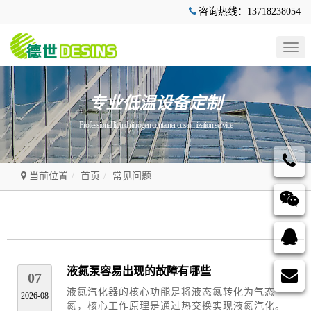
咨询热线：13718238054
Togg
navig
专业低温设备定制
Professional liquid nitrogen container customization service
当前位置
首页
常见问题
液氮泵容易出现的故障有哪些
07
液氮汽化器的核心功能是将液态氮转化为气态
2026-08
氮，核心工作原理是通过热交换实现液氮汽化。