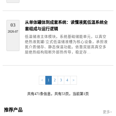
从单体罐体到成套系统：读懂液氮低温系统全
03
套组成与运行逻辑
2026-07
低温储液主体模块。系统基础储能单元，以真空
绝热液氮罐/立式低温储液槽为核心设备，承担液
氮介质储存、静态保温功能。依靠双层高真空多
层绝热结构阻断外部热传导，稳定存…
<
1
2
3
4
>
共有471条信息，共有53页，当前第1页
推荐产品
更多+