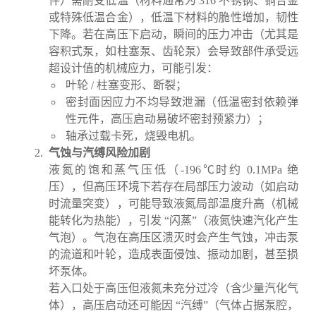
件）需耐受低温（材料通常为 316 不锈钢、铜合金
或特殊低温合金），低温下材料的脆性增加，韧性
下降。若在高压下启动，瞬间的压力冲击（尤其是
容积式泵，如柱塞泵、齿轮泵）会导致部件承受远
超设计值的机械应力，可能引发：
叶轮 / 柱塞变形、断裂；
密封面因应力不均导致泄漏（低温密封依赖弹
性元件，高压启动易破坏密封预紧力）；
轴承过载卡死，烧毁电机。
气蚀与汽缚风险加剧
液氮的饱和蒸气压低（-196℃时约 0.1MPa 绝
压），但高压环境下若存在局部压力波动（如启动
时流量突变），可能导致液氮局部温度升高（机械
能转化为热能），引发 “闪蒸”（液氮快速汽化产生
气泡）。气泡在高压区溃灭时会产生气蚀，冲击泵
的流道和叶轮，造成表面侵蚀、振动加剧，甚至损
坏泵体。
若入口处于高压但液氮未充分过冷（含少量汽化气
体），高压启动还可能因 “汽缚”（气体占据泵腔，