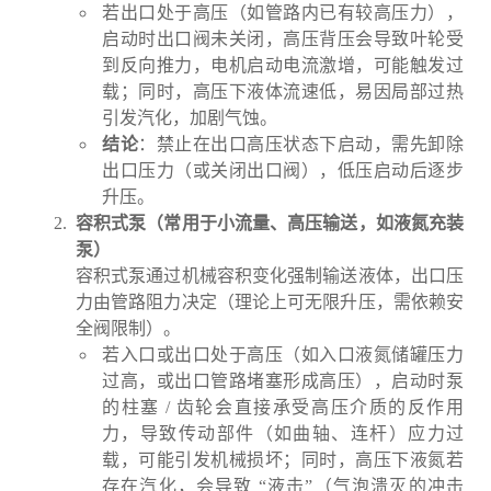
若出口处于高压（如管路内已有较高压力），
启动时出口阀未关闭，高压背压会导致叶轮受
到反向推力，电机启动电流激增，可能触发过
载；同时，高压下液体流速低，易因局部过热
引发汽化，加剧气蚀。
结论
：禁止在出口高压状态下启动，需先卸除
出口压力（或关闭出口阀），低压启动后逐步
升压。
容积式泵（常用于小流量、高压输送，如液氮充装
泵）
容积式泵通过机械容积变化强制输送液体，出口压
力由管路阻力决定（理论上可无限升压，需依赖安
全阀限制）。
若入口或出口处于高压（如入口液氮储罐压力
过高，或出口管路堵塞形成高压），启动时泵
的柱塞 / 齿轮会直接承受高压介质的反作用
力，导致传动部件（如曲轴、连杆）应力过
载，可能引发机械损坏；同时，高压下液氮若
存在汽化，会导致 “液击”（气泡溃灭的冲击