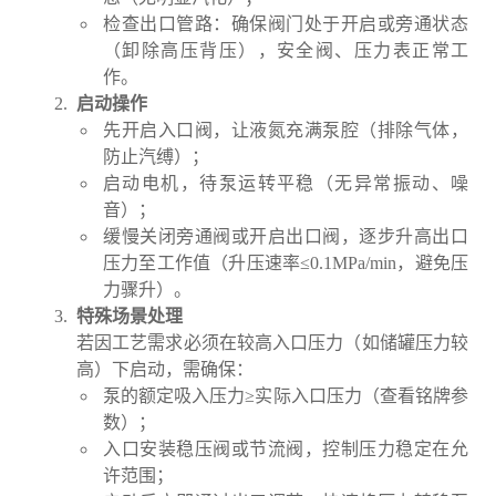
检查出口管路：确保阀门处于开启或旁通状态
（卸除高压背压），安全阀、压力表正常工
作。
启动操作
先开启入口阀，让液氮充满泵腔（排除气体，
防止汽缚）；
启动电机，待泵运转平稳（无异常振动、噪
音）；
缓慢关闭旁通阀或开启出口阀，逐步升高出口
压力至工作值（升压速率≤0.1MPa/min，避免压
力骤升）。
特殊场景处理
若因工艺需求必须在较高入口压力（如储罐压力较
高）下启动，需确保：
泵的额定吸入压力≥实际入口压力（查看铭牌参
数）；
入口安装稳压阀或节流阀，控制压力稳定在允
许范围；