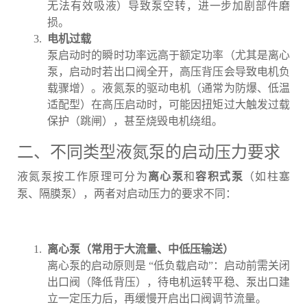
无法有效吸液）导致泵空转，进一步加剧部件磨
损。
电机过载
泵启动时的瞬时功率远高于额定功率（尤其是离心
泵，启动时若出口阀全开，高压背压会导致电机负
载骤增）。液氮泵的驱动电机（通常为防爆、低温
适配型）在高压启动时，可能因扭矩过大触发过载
保护（跳闸），甚至烧毁电机绕组。
二、不同类型液氮泵的启动压力要求
液氮泵按工作原理可分为
和
（如柱塞
离心泵
容积式泵
泵、隔膜泵），两者对启动压力的要求不同：
离心泵（常用于大流量、中低压输送）
离心泵的启动原则是 “低负载启动”：启动前需关闭
出口阀（降低背压），待电机运转平稳、泵出口建
立一定压力后，再缓慢开启出口阀调节流量。