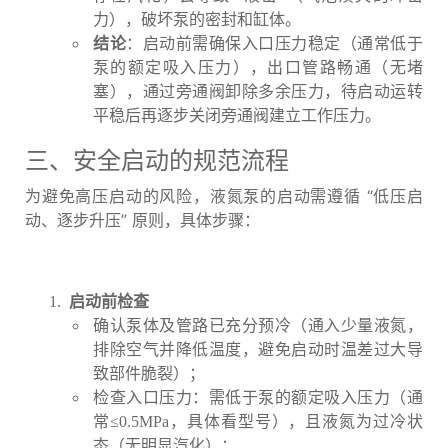
力），破坏泵的密封和缸体。
结论
：启动前需确保入口压力稳定（通常低于
泵的额定吸入压力），出口管路畅通（无堵
塞），通过旁通阀卸除多余压力，待启动运转
平稳后再逐步关闭旁通阀建立工作压力。
三、安全启动的规范流程
为避免高压启动的风险，液氮泵的启动需遵循 “低压启
动、逐步升压” 原则，具体步骤：
启动前检查
确认泵体及管路已充分预冷（通入少量液氮，
排除空气并降低温度，避免启动时温差过大导
致部件脆裂）；
检查入口压力：需低于泵的额定吸入压力（通
常≤0.5MPa，具体看型号），且液氮为过冷状
态（无明显汽化）；