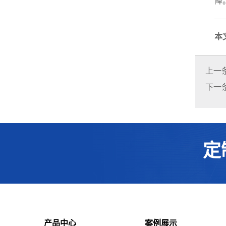
降
本
上一
下一
定
产品中心
案例展示