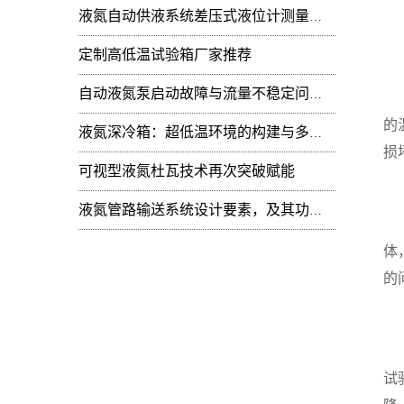
液氮自动供液系统差压式液位计测量值周期性
定制高低温试验箱厂家推荐
检
自动液氮泵启动故障与流量不稳定问题：技术排查
其
的
液氮深冷箱：超低温环境的构建与多领域技术赋能
损
可视型液氮杜瓦技术再次突破赋能
进
液氮管路输送系统设计要素，及其功能开发
为
体
的
定
除
试