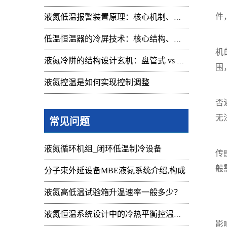
电
件
液氮低温报警装置原理：核心机制、组成与应用解析
1
低温恒温器的冷屏技术：核心结构、功能与设计解析
机
液氮冷阱的结构设计玄机：盘管式 vs 腔体式，哪种捕集效率更高
围
液氮控温是如何实现控制调整
2
否
无
常见问题
3
液氮循环机组_闭环低温制冷设备
传
般
分子束外延设备MBE液氮系统介绍,构成
机
液氮高低温试验箱升温速率一般多少？
液
液氮恒温系统设计中的冷热平衡控温难点
影