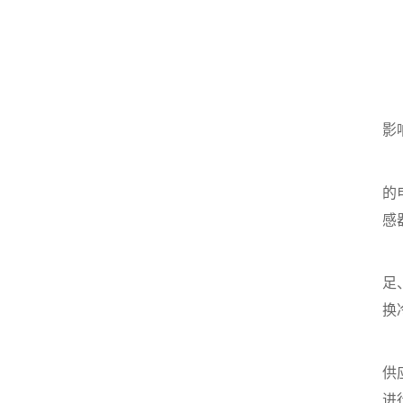
温
液
影
1
的
感
2
足
换
针
供
进