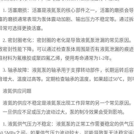
. 活塞磨损：活塞是液氮泵的核心部件之一，活塞的磨损会导
塞的磨损通常表现为泵体震动加剧、输出压力不稳定等。通过拆
异常可选择更换活塞。
. 密封圈老化：密封圈的老化是导致液氮泵泄漏的常见原因。
致密封性能下降。可以通过检查泵体周围是否有液氮泄漏的痕迹
准材料为氟橡胶或聚四氟乙烯，使用寿命通常为1-2年。
. 轴承故障：液氮泵的轴承用于支撑转动部件，长期运转后容
音增大、温度过高等。定期检查轴承的温度，如果超过50℃，则
氮供应问题
氮的供应不稳定是液氮泵出现工作异常的另一个常见原因。
，一旦供应不足或压力波动过大，泵的制冷效果会受到影响。
. 液氮供气压力不稳定：液氮泵的正常工作需要稳定的供气压
.3-0.5MPa之间。如果供气压力波动较大，可能导致泵无法稳