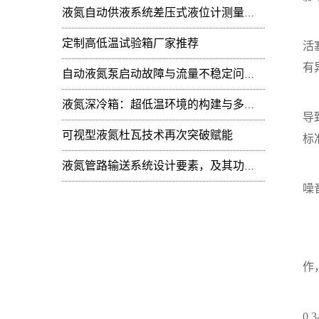
液氮自动供液系统差压式液位计测量值周期性
1
定制高低温试验箱厂家推荐
活
有
自动液氮泵启动故障与流量不稳定问题：技术排查
2
液氮深冷箱：超低温环境的构建与多领域技术赋能
导
可视型液氮杜瓦技术再次突破赋能
标
液氮管路输送系统设计要素，及其功能开发
3
噪
液
液
作
1
0