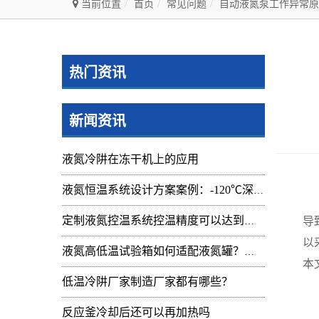
当前位置
首页
常见问题
自动液氮泵工作异常原
热门资讯
新闻资讯
液氮冷阱在冻干机上的应用
液氮恒温系统设计方案案例：-120℃深冷控温装置实操记录
自
导
定制液氮控温系统控温精度可以达到的范围及应用
以
液氮高低温试验箱如何适配液氮罐？核心要点与实操指南
本
低温冷阱厂家制造厂家都有哪些？
电
反应釜冷却后还可以再加热吗