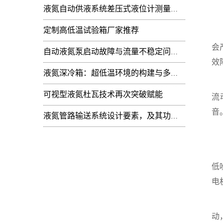
液氮自动供液系统差压式液位计测量值周期性
3
定制高低温试验箱厂家推荐
液
会
自动液氮泵启动故障与流量不稳定问题：技术排查
效
液氮深冷箱：超低温环境的构建与多领域技术赋能
在
可视型液氮杜瓦技术再次突破赋能
流
音
液氮管路输送系统设计要素，及其功能开发
4
液
低
电
电
动