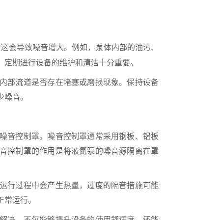
，这会导致噪音增大。例如，泵体内部的油污、
，定期进行设备的维护和清洁十分重要。
内部流道是否存在堵塞或磨损现象。保持设备
少噪音。
噪音控制罩。噪音控制罩通常采用钢板、铝板
音控制罩的作用是将液氮泵的噪音源隔离在罩
运行过程中会产生热量，过度的隔音措施可能
正常运行。
解决，不仅能够提升设备的使用舒适度，还能