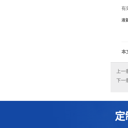
有
液
本
上一
下一
定