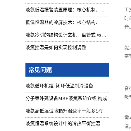
自
工
液氮低温报警装置原理：核心机制、组成与应用解析
时
低温恒温器的冷屏技术：核心结构、功能与设计解析
音
液氮冷阱的结构设计玄机：盘管式 vs 腔体式，哪种捕集效率更高
另
液氮控温是如何实现控制调整
能
密
2
常见问题
噪
液氮循环机组_闭环低温制冷设备
音
吸
分子束外延设备MBE液氮系统介绍,构成
具
液氮高低温试验箱升温速率一般多少？
需
液氮恒温系统设计中的冷热平衡控温难点
造