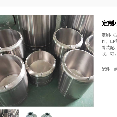
定制
定制小
作，口
冷装配
状，可
配件：