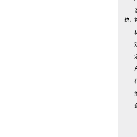
温度
统，
材料
双层
定做
产
样品
维护
多种