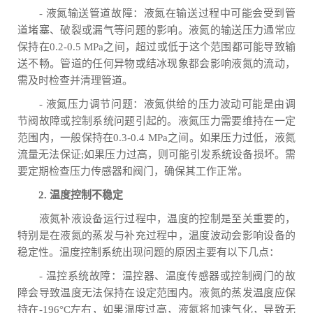
- 液氮输送管道故障：液氮在输送过程中可能会受到管
道堵塞、破裂或漏气等问题的影响。液氮的输送压力通常应
保持在0.2-0.5 MPa之间，超过或低于这个范围都可能导致输
送不畅。管道的任何异物或结冰现象都会影响液氮的流动，
需及时检查并清理管道。
- 液氮压力调节问题：液氮供给的压力波动可能是由调
节阀故障或控制系统问题引起的。液氮压力需要维持在一定
范围内，一般保持在0.3-0.4 MPa之间。如果压力过低，液氮
流量无法保证;如果压力过高，则可能引发系统设备损坏。需
要定期检查压力传感器和阀门，确保其工作正常。
2. 温度控制不稳定
液氮补液设备运行过程中，温度的控制是至关重要的，
特别是在液氮的蒸发与补充过程中，温度波动会影响设备的
稳定性。温度控制系统出现问题的原因主要有以下几点：
- 温控系统故障：温控器、温度传感器或控制阀门的故
障会导致温度无法保持在设定范围内。液氮的蒸发温度应保
持在-196°C左右，如果温度过高，液氮将加速气化，导致无