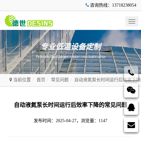
咨询热线：13718238054
Togg
navig
专业低温设备定制
Professional liquid nitrogen container customization service
当前位置
首页
常见问题
自动液氮泵长时间运行后效率下降
自动液氮泵长时间运行后效率下降的常见问题
发布时间：2025-04-27，浏览量：1147