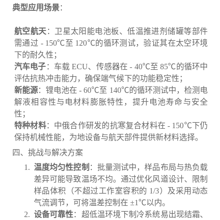
：
典型应用场景
航空航天
：卫星太阳能电池板、低温推进剂储罐等部件
需通过 - 150℃至 120℃的循环测试，验证其在太空环境
下的耐久性；
汽车电子
：车载 ECU、传感器在 - 40℃至 85℃的循环中
评估抗热冲击能力，确保端气候下的功能稳定性；
新能源
：锂电池在 - 60℃至 140℃的循环测试中，检测电
解液相容性与电材料膨胀特性，提升电池寿命与安全
性；
特种材料
：中俄合作研发的抗寒复合材料在 - 150℃下仍
保持机械性能，为地设备与航天部件提供新材料选择。
四、挑战与解决方案
温度均匀性控制
：批量测试中，样品布局与热负载
差异可能导致温场不均。通过优化风道设计、限制
样品体积（不超过工作室容积的 1/3）及采用动态
气流调节，可将温差控制在 ±1℃以内。
设备可靠性
：超低温环境下制冷系统易出现结霜、