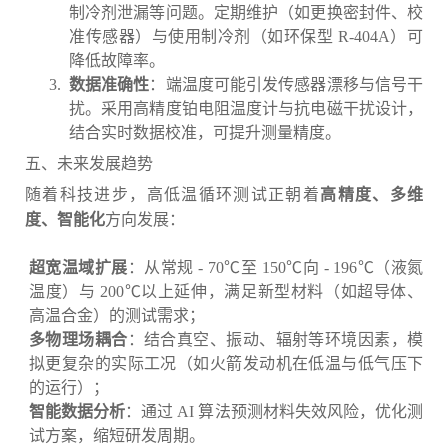
制冷剂泄漏等问题。定期维护（如更换密封件、校
准传感器）与使用制冷剂（如环保型 R-404A）可
降低故障率。
数据准确性
：端温度可能引发传感器漂移与信号干
扰。采用高精度铂电阻温度计与抗电磁干扰设计，
结合实时数据校准，可提升测量精度。
五、未来发展趋势
随着科技进步，高低温循环测试正朝着
高精度、多维
方向发展：
度、智能化
超宽温域扩展
：从常规 - 70℃至 150℃向 - 196℃（液氮
温度）与 200℃以上延伸，满足新型材料（如超导体、
高温合金）的测试需求；
多物理场耦合
：结合真空、振动、辐射等环境因素，模
拟更复杂的实际工况（如火箭发动机在低温与低气压下
的运行）；
智能数据分析
：通过 AI 算法预测材料失效风险，优化测
试方案，缩短研发周期。