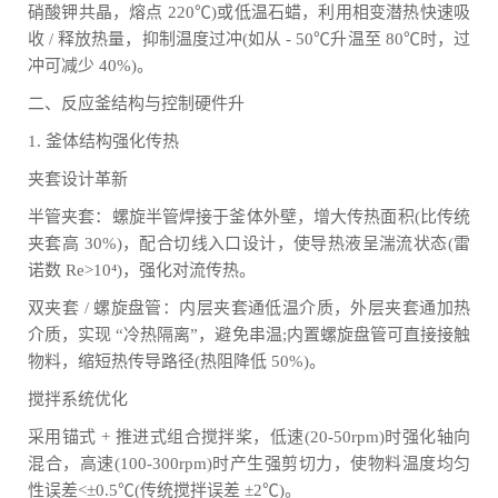
硝酸钾共晶，熔点 220℃)或低温石蜡，利用相变潜热快速吸
收 / 释放热量，抑制温度过冲(如从 - 50℃升温至 80℃时，过
冲可减少 40%)。
二、反应釜结构与控制硬件升
1. 釜体结构强化传热
夹套设计革新
半管夹套：螺旋半管焊接于釜体外壁，增大传热面积(比传统
夹套高 30%)，配合切线入口设计，使导热液呈湍流状态(雷
诺数 Re>10⁴)，强化对流传热。
双夹套 / 螺旋盘管：内层夹套通低温介质，外层夹套通加热
介质，实现 “冷热隔离”，避免串温;内置螺旋盘管可直接接触
物料，缩短热传导路径(热阻降低 50%)。
搅拌系统优化
采用锚式 + 推进式组合搅拌桨，低速(20-50rpm)时强化轴向
混合，高速(100-300rpm)时产生强剪切力，使物料温度均匀
性误差<±0.5℃(传统搅拌误差 ±2℃)。