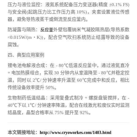
压力与液位监控：液氮系统配备压力变送器(精度 ±0.1% FS)
与安全阀(起跳压力比工作压力高 10%)，夹套设置液位传感
器，避免导热液蒸干或倒流至反应釜内。
防凝露与隔热：
外壁包覆纳米气凝胶隔热层(导热系数
反应釜
<0.015W/(m・K))，配合空气吹扫系统防止结露导致的设备
腐蚀。
四、典型应用案例
锂电池电解液合成：在 - 80℃低温反应釜中，通过液氮直冷
+ 电加热膜组合，实现 30 分钟内从室温降至 - 80℃并稳定控
温，同时以 2℃/ 分钟速率升温至 60℃完成中和反应，相比
传统设备效率提升 50%。
生物制药低温结晶：采用复叠式制冷 + 螺旋盘管搅拌，在 -
40℃下以 1℃/ 分钟速率降温，配合在线激光粒度仪实时监测
结晶度，晶型合格率从 75% 提升至 92%。
本文链接地址：
http://www.cryoworkes.com/1403.html