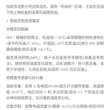
加装导流筒引导流体流向，避免 “死体积” 区域，尤其在低温
下防止物料黏附釜壁形成隔热层。
2. 智能控制系统集成
多模态控制器
PID + 模糊控制算法：低温段(<-50℃)采用模糊控制快速响应
(调节时间减少 30%)，中温段(-50℃至室温)切换为 PID 控制
确保精度(稳态误差<±0.1℃)。
模型预测控制(MPC)：基于反应釜热传导模型(如集总参数
法)，提前预测温度变化趋势，动态调整冷 / 热介质流量，适
用于非线性、大滞后系统(如容积>500L 的反应釜)。
高精度传感器与执行器
温度采集：采用 A 铂电阻(Pt100)或光纤光栅传感器，测温精
度 ±0.05℃，响应时间<1 秒;多点测温(釜内 3-5 个测温点)结
合神经网络算法，实时重构温度场分布。
流量控制：配置电磁流量计(精度 ±0.5%)与比例阀(响应时间