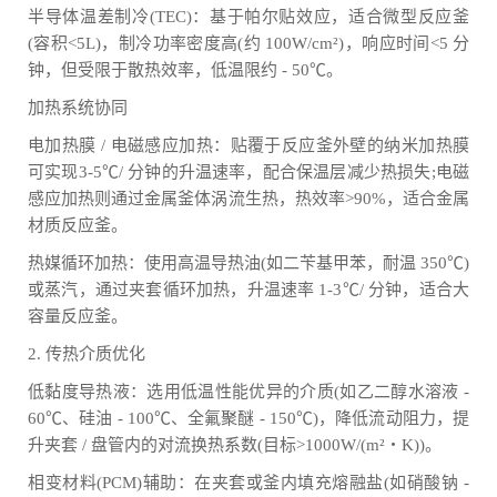
半导体温差制冷(TEC)：基于帕尔贴效应，适合微型反应釜
(容积<5L)，制冷功率密度高(约 100W/cm²)，响应时间<5 分
钟，但受限于散热效率，低温限约 - 50℃。
加热系统协同
电加热膜 / 电磁感应加热：贴覆于反应釜外壁的纳米加热膜
可实现3-5℃/ 分钟的升温速率，配合保温层减少热损失;电磁
感应加热则通过金属釜体涡流生热，热效率>90%，适合金属
材质反应釜。
热媒循环加热：使用高温导热油(如二苄基甲苯，耐温 350℃)
或蒸汽，通过夹套循环加热，升温速率 1-3℃/ 分钟，适合大
容量反应釜。
2. 传热介质优化
低黏度导热液：选用低温性能优异的介质(如乙二醇水溶液 -
60℃、硅油 - 100℃、全氟聚醚 - 150℃)，降低流动阻力，提
升夹套 / 盘管内的对流换热系数(目标>1000W/(m²・K))。
相变材料(PCM)辅助：在夹套或釜内填充熔融盐(如硝酸钠 -