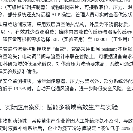
LC（可编程逻辑控制器）或物联网芯片，可接收液位、压力、
令，部分系统还支持远程 APP 操控，管理人员可实时查看供液
次是绝热储液罐，采用双层真空绝热结构，外层为不锈钢材质，
% 以下，有效减少资源浪费；罐体内置液位传感器与温度传感
，罐容量可根据需求选择 50L（实验室用）至 10000L（工业用
送管路与流量控制模块是 “血管”，管路采用低温 resistant
冷量流失；电动调节阀与流量计串联在管路上，可根据设备需求
如科研领域的低温光谱仪，对供液压力波动要求高，系统可通过闭环控
障实验数据准确性。
是安全监测模块，除泄漏传感器、压力报警器外，部分系统还配
度低于 19.5% 时，自动开启通风设备，进一步降低安全风险，
、实际应用案例：赋能多领域高效生产与实验
生物制药领域，某疫苗生产企业曾因人工补给液氮不及时，导致
定时液氮补给系统后，企业为疫苗冷冻库设定 “液位低于 40% 自