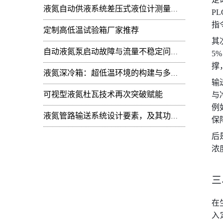
液氮自动供液系统差压式液位计测量值周期性
P
指
定制高低温试验箱厂家推荐
其
自动液氮泵启动故障与流量不稳定问题：技术排查
5
撑
液氮深冷箱：超低温环境的构建与多领域技术赋能
输
可视型液氮杜瓦技术再次突破赋能
与
例
液氮管路输送系统设计要素，及其功能开发
保
后
浓
三
在
入