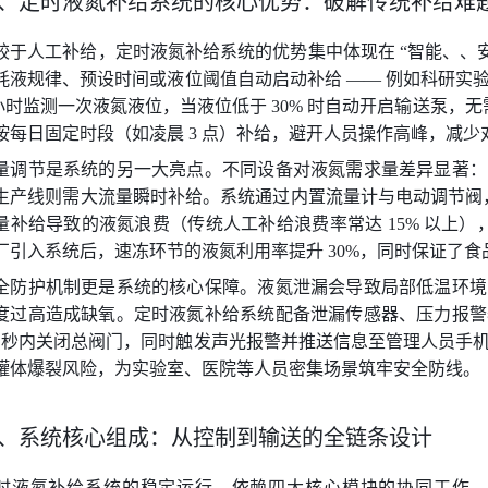
、定时液氮补给系统的核心优势：破解传统补给难
较于人工补给，定时液氮补给系统的优势集中体现在 “智能、、
耗液规律、预设时间或液位阈值自动启动补给 —— 例如科研实
 小时监测一次液氮液位，当液位低于 30% 时自动开启输送泵，无
按每日固定时段（如凌晨 3 点）补给，避开人员操作高峰，减
量调节是系统的另一大亮点。不同设备对液氮需求量差异显著：
生产线则需大流量瞬时补给。系统通过内置流量计与电动调节阀，
量补给导致的液氮浪费（传统人工补给浪费率常达 15% 以上）
厂引入系统后，速冻环节的液氮利用率提升 30%，同时保证了
全防护机制更是系统的核心保障。液氮泄漏会导致局部低温环境
度过高造成缺氧。定时液氮补给系统配备泄漏传感器、压力报警
.5 秒内关闭总阀门，同时触发声光报警并推送信息至管理人员
罐体爆裂风险，为实验室、医院等人员密集场景筑牢安全防线。
、系统核心组成：从控制到输送的全链条设计
时液氮补给系统的稳定运行，依赖四大核心模块的协同工作。首