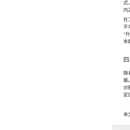
式
内
在
不
“
本
四
随
展
对
定
本