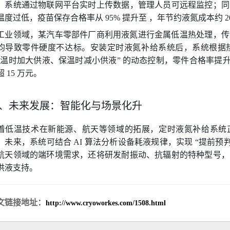
，系统通过物联网平台实时上传数据，管理人员可远程监控；同
温度过低，疫苗保存合格率从 95% 提升至 ，年节约液氮成本约 2
工业领域，某汽车零部件厂商利用液氮进行金属低温热处理，传统
均导致零件硬度不达标。安装定时液氮补给系统后，系统根据
升温时加大供液、保温时减小供液” 的动态控制，零件合格率提升至 
超 15 万元。
、未来发展：智能化与场景化升
着低温技术在新能源、航天等领域的拓展，定时液氮补给系统正朝着
。未来，系统可结合 AI 算法分析设备耗液规律，实现 “提前预
航天领域的端环境需求，还将研发耐振动、抗辐射的特种型号，
供液支持。
文链接地址：
http://www.cryoworkes.com/1508.html