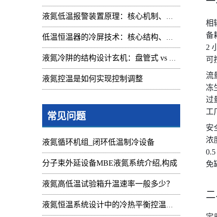
一
液氮低温报警装置原理：核心机制、组成与应用解析
相
备
低温恒温器的冷屏技术：核心结构、功能与设计解析
2
液氮冷阱的结构设计玄机：盘管式 vs 腔体式，哪种捕集效率更高
可
流
液氮控温是如何实现控制调整
冻
过
工
常见问题
安
浓
液氮循环机组_闭环低温制冷设备
0
分子束外延设备MBE液氮系统介绍,构成
免
液氮高低温试验箱升温速率一般多少？
二
液氮恒温系统设计中的冷热平衡控温难点
定