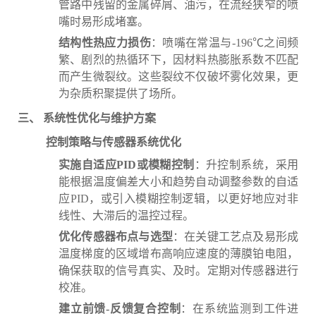
管路中残留的金属碎屑、油污，在流经狭窄的喷
嘴时易形成堵塞。
结构性热应力损伤
：喷嘴在常温与-196℃之间频
繁、剧烈的热循环下，因材料热膨胀系数不匹配
而产生微裂纹。这些裂纹不仅破坏雾化效果，更
为杂质积聚提供了场所。
三、 系统性优化与维护方案
控制策略与传感器系统优化
实施自适应PID或模糊控制
：升控制系统，采用
能根据温度偏差大小和趋势自动调整参数的自适
应PID，或引入模糊控制逻辑，以更好地应对非
线性、大滞后的温控过程。
优化传感器布点与选型
：在关键工艺点及易形成
温度梯度的区域增布高响应速度的薄膜铂电阻，
确保获取的信号真实、及时。定期对传感器进行
校准。
建立前馈-反馈复合控制
：在系统监测到工件进