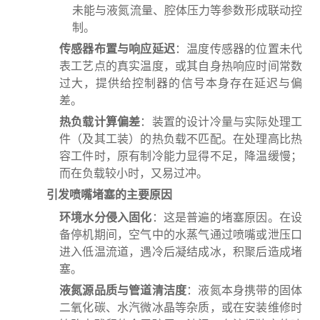
未能与液氮流量、腔体压力等参数形成联动控
制。
传感器布置与响应延迟
：温度传感器的位置未代
表工艺点的真实温度，或其自身热响应时间常数
过大，提供给控制器的信号本身存在延迟与偏
差。
热负载计算偏差
：装置的设计冷量与实际处理工
件（及其工装）的热负载不匹配。在处理高比热
容工件时，原有制冷能力显得不足，降温缓慢；
而在负载较小时，又易过冲。
引发喷嘴堵塞的主要原因
环境水分侵入固化
：这是普遍的堵塞原因。在设
备停机期间，空气中的水蒸气通过喷嘴或泄压口
进入低温流道，遇冷后凝结成冰，积聚后造成堵
塞。
液氮源品质与管道清洁度
：液氮本身携带的固体
二氧化碳、水汽微冰晶等杂质，或在安装维修时