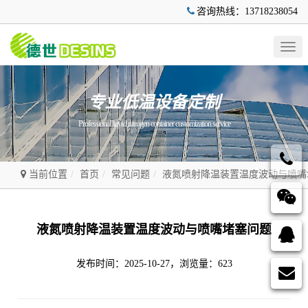
咨询热线：13718238054
Togg
navig
专业低温设备定制
Professional liquid nitrogen container customization service
当前位置
首页
常见问题
液氮喷射降温装置温度波动与喷嘴
液氮喷射降温装置温度波动与喷嘴堵塞问题
发布时间：2025-10-27，浏览量：623