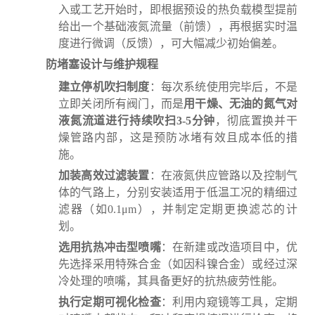
入或工艺开始时，即根据预设的热负载模型提前
给出一个基础液氮流量（前馈），再根据实时温
度进行微调（反馈），可大幅减少初始偏差。
防堵塞设计与维护规程
建立停机吹扫制度
：每次系统使用完毕后，不是
立即关闭所有阀门，而是
用干燥、无油的氮气对
液氮流道进行持续吹扫3-5分钟
，彻底置换并干
燥管路内部，这是预防冰堵有效且成本低的措
施。
加装高效过滤装置
：在液氮供应管路以及控制气
体的气路上，分别安装适用于低温工况的精细过
滤器（如0.1μm），并制定定期更换滤芯的计
划。
选用抗热冲击型喷嘴
：在新建或改造项目中，优
先选择采用特殊合金（如因科镍合金）或经过深
冷处理的喷嘴，其具备更好的抗热疲劳性能。
执行定期可视化检查
：利用内窥镜等工具，定期