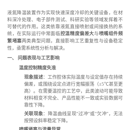
液氮降温装置作为实现快速深度冷却的关键设备，在材
料深冷处理、电子部件测试、科研实验等领域发挥着不
可替代的作用。这类依靠液氮直接喷射或间接换热的系
统，在实际运行中常面临
与
控温精度偏差大
喷嘴组件频
两类典型问题，直接影响工艺重复性与设备稳定
繁堵塞
性，亟需系统性分析与解决。
一、 问题表现与工艺影响
温度控制精度失准
现象描述
：工作腔体实际温度与设定值存在持续
偏差，或围绕设定点进行宽幅振荡（±5℃甚至更
高）。在需要温控的工艺中，此类波动可能导致
材料相变不完全、产品性能不一致或实验数据可
靠性下降。
关联现象
：降温曲线呈现"过冲"或"欠冲"，无法
按预设斜率稳定下降。
喷嘴堵塞与流量异常