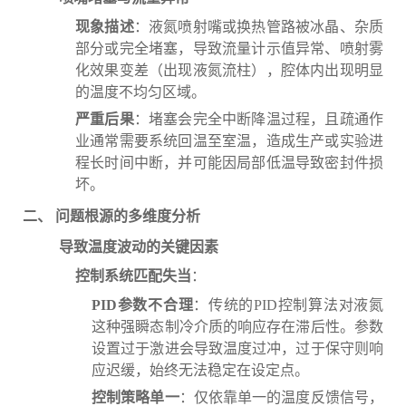
现象描述
：液氮喷射嘴或换热管路被冰晶、杂质
部分或完全堵塞，导致流量计示值异常、喷射雾
化效果变差（出现液氮流柱），腔体内出现明显
的温度不均匀区域。
严重后果
：堵塞会完全中断降温过程，且疏通作
业通常需要系统回温至室温，造成生产或实验进
程长时间中断，并可能因局部低温导致密封件损
坏。
二、 问题根源的多维度分析
导致温度波动的关键因素
控制系统匹配失当
：
PID参数不合理
：传统的PID控制算法对液氮
这种强瞬态制冷介质的响应存在滞后性。参数
设置过于激进会导致温度过冲，过于保守则响
应迟缓，始终无法稳定在设定点。
控制策略单一
：仅依靠单一的温度反馈信号，