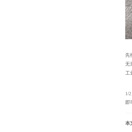
实
先
无
工
相
1
即
本