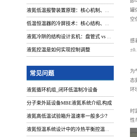
即
罐
液氮低温报警装置原理：核心机制、组成与应用解析
空
低温恒温器的冷屏技术：核心结构、功能与设计解析
其
液氮冷阱的结构设计玄机：盘管式 vs 腔体式，哪种捕集效率更高
感
液氮控温是如何实现控制调整
±
再
为
常见问题
态
环
液氮循环机组_闭环低温制冷设备
后
分子束外延设备MBE液氮系统介绍,构成
时
液氮高低温试验箱升温速率一般多少？
性
液氮恒温系统设计中的冷热平衡控温难点