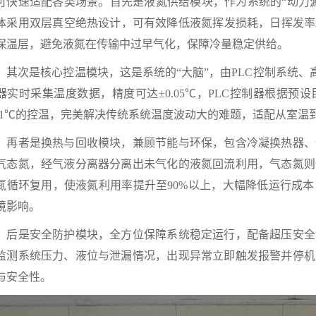
可快速适配各类场景。首先是液氮供给模块，作为系统的“动力
体采用双层真空绝热设计，可有效降低液氮挥发损耗，日挥发率≤
保温层，避免液氮在传输中过早气化，保障冷量稳定供给。
次是核心控温模块，这是系统的“大脑”，由PLC控制系统、高
器实时采集温度数据，精度可达±0.05℃，PLC控制器根据
0.1℃的控温，完美解决传统系统温度波动大的难题，适配从室温到
者是换热与回收模块，兼顾节能与环保，包含冷凝换热器、
气态氮，经气液分离器分离出未气化的液氮回流利用，气态氮则
氮循环复用，使液氮利用率提升至90%以上，大幅降低运行成
境影响。
是安全防护模块，全方位保障系统稳定运行，配备超压安全
监测系统压力、液位与泄漏情况，出现异常立即触发报警并停机
与安全性。