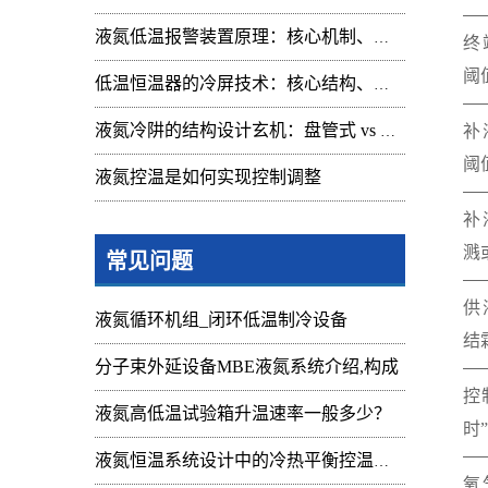
液氮低温报警装置原理：核心机制、组成与应用解析
终
阈
低温恒温器的冷屏技术：核心结构、功能与设计解析
补
液氮冷阱的结构设计玄机：盘管式 vs 腔体式，哪种捕集效率更高
阈
液氮控温是如何实现控制调整
补
溅
常见问题
供
液氮循环机组_闭环低温制冷设备
结
分子束外延设备MBE液氮系统介绍,构成
控
液氮高低温试验箱升温速率一般多少？
时”
液氮恒温系统设计中的冷热平衡控温难点
氧