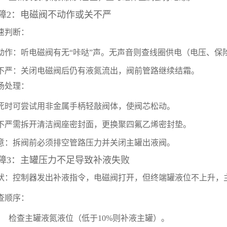
障2：电磁阀不动作或关不严
速判断：
动作：听电磁阀有无“咔哒”声。无声音则查线圈供电（电压、保
不严：关闭电磁阀后仍有液氮流出，阀前管路继续结霜。
场处理：
死时可尝试用非金属手柄轻敲阀体，使阀芯松动。
不严需拆开清洁阀座密封面，更换聚四氟乙烯密封垫。
意：拆阀前必须排空管路压力并关闭主罐出液阀。
障3：主罐压力不足导致补液失败
状：控制器发出补液指令，电磁阀打开，但终端罐液位不上升，主罐
查顺序：
检查主罐液氮液位（低于10%则补液主罐）。