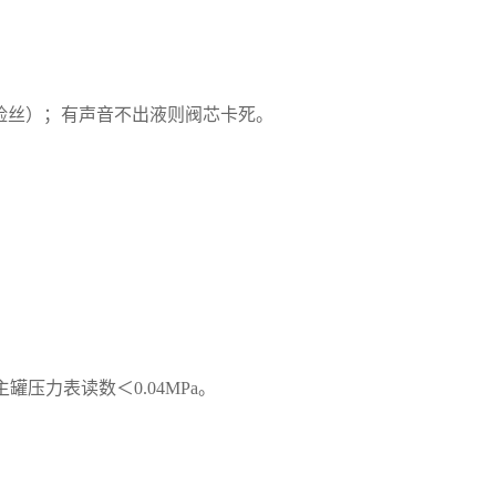
险丝）；有声音不出液则阀芯卡死。
压力表读数＜0.04MPa。