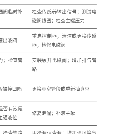
通阀临时补
检查传感器输出信号；测试电
磁阀线圈；检查主罐压力
重启控制器；清洁或更换传感
罐出液阀
器；检修电磁阀
力；检查管
安装缓开电磁阀；增加排气管
路
否被撞凹陷
更换真空管段或重新抽真空
是否有液氮
修复泄漏；补液主罐
主罐液位
；检查管路
用检漏仪查漏；增加通风换气