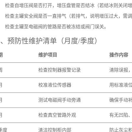
检查自增压阀是否打开，增压盘管是否结冰（若结冰则关闭
检查主罐安全阀是否一直排气（若排气，说明增压过大，需
检查主罐至电磁阀的管路是否被冻结或阀门误关。
、预防性维护清单（月度/季度）
期
维护项目
操作内容
周
检查控制器报警记录
清除误报
月
校准液位传感器
用标准液
月
测试电磁阀手动旁通
确保手动
月
检查真空管路外观
有无凹陷
季度
清洁控制柜内部
防止灰尘