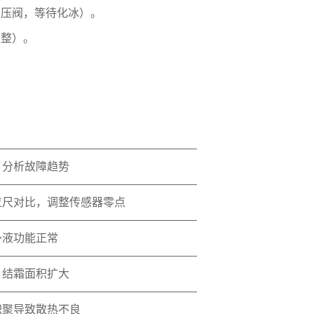
增压阀，等待化冰）。
调整）。
，分析故障趋势
位尺对比，调整传感器零点
补液功能正常
、结霜面积扩大
积聚导致散热不良