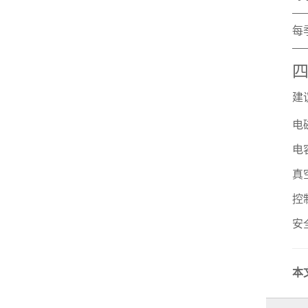
每
建
电
电
真
控
安
本