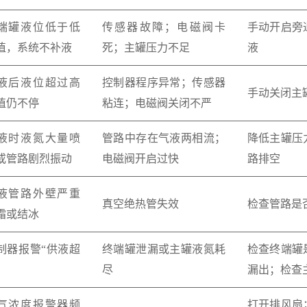
端罐液位低于低
传感器故障；电磁阀卡
手动开启旁
值，系统不补液
死；主罐压力不足
液
液后液位超过高
控制器程序异常；传感器
手动关闭主
值仍不停
粘连；电磁阀关闭不严
液时液氮大量喷
管路中存在气液两相流；
降低主罐压
或管路剧烈振动
电磁阀开启过快
路排空
液管路外壁严重
真空绝热管失效
检查管路是
霜或结冰
制器报警“供液超
终端罐泄漏或主罐液氮耗
检查终端罐
尽
漏出；检查
气浓度报警器频
打开排风扇