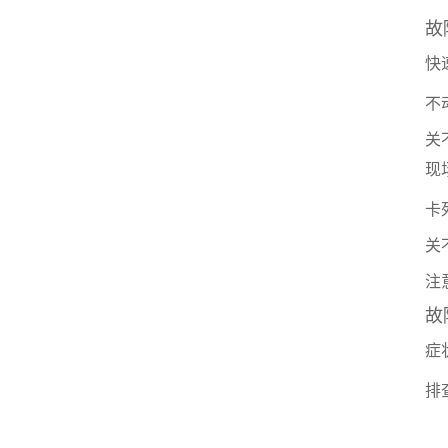
故
快
不
关
现
卡
关
注
故
症
排