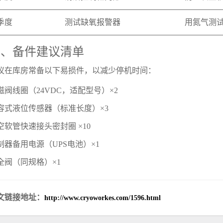
季度
测试缺氧报警器
用氮气测
四、备件建议清单
议在库房常备以下易损件，以减少停机时间：
磁阀线圈（24VDC，适配型号）×2
容式液位传感器（标准长度）×3
空软管快速接头密封圈 ×10
制器备用电源（UPS电池）×1
全阀（同规格）×1
文链接地址：
http://www.cryoworkes.com/1596.html