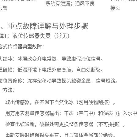
系统有泄漏；通风不良
报警
接头
二、重点故障详解与处理步骤
障1：液位传感器失灵（常见）
容式传感器典型故障：
头结冰：冰层改变介电常数，导致虚假液位信号。
缆破损：低温环境下电缆外皮变脆，弯曲处断裂。
装位置偏移：冻存架移动导致探头触碰金属，信号短路。
理方法：
取出传感器，在室温下自然化冰（勿用硬物刮擦）。
用万用表测量传感器输出：干态（空气中）和湿态（插入水
检查电缆通断，破损处需更换整条传感器（不可拼接）。
重新安装时确保探头垂直，且与罐体金属部分绝缘。