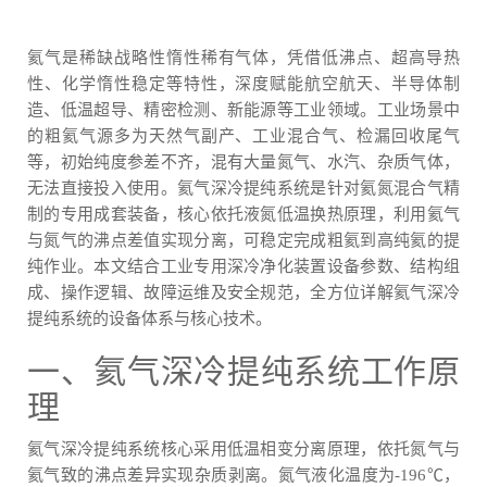
氦气是稀缺战略性惰性稀有气体，凭借低沸点、超高导热
性、化学惰性稳定等特性，深度赋能航空航天、半导体制
造、低温超导、精密检测、新能源等工业领域。工业场景中
的粗氦气源多为天然气副产、工业混合气、检漏回收尾气
等，初始纯度参差不齐，混有大量氮气、水汽、杂质气体，
无法直接投入使用。氦气深冷提纯系统是针对氦氮混合气精
制的专用成套装备，核心依托液氮低温换热原理，利用氦气
与氮气的沸点差值实现分离，可稳定完成粗氦到高纯氦的提
纯作业。本文结合工业专用深冷净化装置设备参数、结构组
成、操作逻辑、故障运维及安全规范，全方位详解氦气深冷
提纯系统的设备体系与核心技术。
一、氦气深冷提纯系统工作原
理
氦气深冷提纯系统核心采用低温相变分离原理，依托氮气与
氦气致的沸点差异实现杂质剥离。氮气液化温度为-196℃，