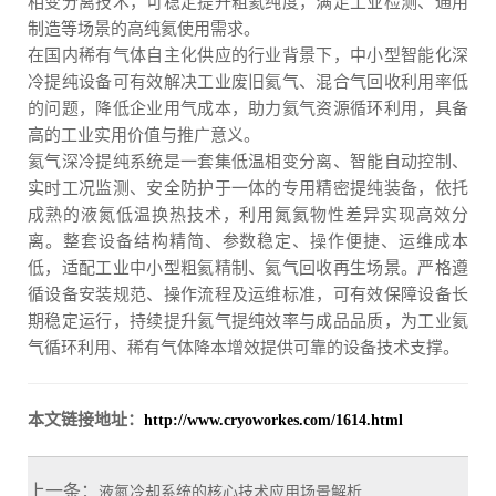
相变分离技术，可稳定提升粗氦纯度，满足工业检测、通用
制造等场景的高纯氦使用需求。
在国内稀有气体自主化供应的行业背景下，中小型智能化深
冷提纯设备可有效解决工业废旧氦气、混合气回收利用率低
的问题，降低企业用气成本，助力氦气资源循环利用，具备
高的工业实用价值与推广意义。
氦气深冷提纯系统是一套集低温相变分离、智能自动控制、
实时工况监测、安全防护于一体的专用精密提纯装备，依托
成熟的液氮低温换热技术，利用氮氦物性差异实现高效分
离。整套设备结构精简、参数稳定、操作便捷、运维成本
低，适配工业中小型粗氦精制、氦气回收再生场景。严格遵
循设备安装规范、操作流程及运维标准，可有效保障设备长
期稳定运行，持续提升氦气提纯效率与成品品质，为工业氦
气循环利用、稀有气体降本增效提供可靠的设备技术支撑。
本文链接地址：
http://www.cryoworkes.com/1614.html
上一条：
液氮冷却系统的核心技术应用场景解析