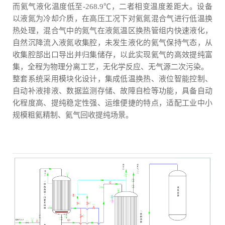
而氦气液化温度低至-268.9℃，二者相变温度差距大。设备
以液氮为冷却介质，在高压工况下对氦氮混合气进行低温换
热处理，混合气中的氮气在液氮温区换热管组内快速液化，
自然沉降流入液氮收集腔，未发生液化的氦气保持气态，从
收集腔部出口导出并归集储存，以此实现氦气的高效提纯富
集，全程为物理分离工艺，无化学反应、无气源二次污染。
整套系统采用模块化设计，集成低温换热、液位智能控制、
自动补液排液、数据监测存储、故障自检等功能，具备自动
化程度高、提纯稳定性强、运维便捷的特点，适配工业中小
规模粗氦精制、氦气回收提纯场景。