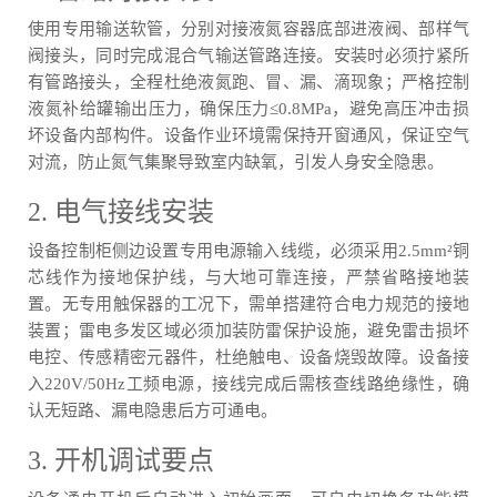
使用专用输送软管，分别对接液氮容器底部进液阀、部样气
阀接头，同时完成混合气输送管路连接。安装时必须拧紧所
有管路接头，全程杜绝液氮跑、冒、漏、滴现象；严格控制
液氮补给罐输出压力，确保压力≤0.8MPa，避免高压冲击损
坏设备内部构件。设备作业环境需保持开窗通风，保证空气
对流，防止氮气集聚导致室内缺氧，引发人身安全隐患。
2. 电气接线安装
设备控制柜侧边设置专用电源输入线缆，必须采用2.5mm²铜
芯线作为接地保护线，与大地可靠连接，严禁省略接地装
置。无专用触保器的工况下，需单搭建符合电力规范的接地
装置；雷电多发区域必须加装防雷保护设施，避免雷击损坏
电控、传感精密元器件，杜绝触电、设备烧毁故障。设备接
入220V/50Hz工频电源，接线完成后需核查线路绝缘性，确
认无短路、漏电隐患后方可通电。
3. 开机调试要点