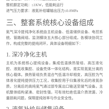
整机额定功耗：≤1KW，低能耗运行
进气压力要求：液氮补给罐输出压力≤0.8MPa
三、整套系统核心设备组成
氦气深冷提纯净化系统由主机设备、低温储供设备、电控系
统、管路阀组、监测模块五大核心部分组成，各模块协同工
作，构成完整的提纯闭环，具体设备明细如下：
1. 深冷净化主机
主机为系统核心提纯设备，集成低温换热管组、高压液化
腔、液氮收集腔、设备壳体一体化结构，是实现氮氦分离的
核心载体。换热管组负责混合气低温冷却相变，高压腔为气
体液化提纯提供压力工况，收集腔用于归集液化后的液氮杂
质，分离后的高纯氦气通过部专属出口输送至储气设备。主
机整体结构紧凑、密封性强，可有效杜绝低温介质泄漏、冷
量损耗问题，保障提纯效率与作业安全性。