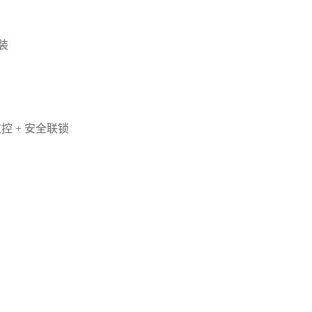
撬装
监控 + 安全联锁