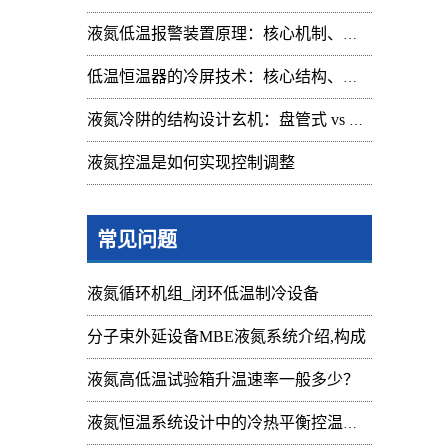
高压
液氮低温报警装置原理：核心机制、组成与应用解析
2
低温恒温器的冷屏技术：核心结构、功能与设计解析
小流
液氮冷阱的结构设计玄机：盘管式 vs 腔体式，哪种捕集效率更高
中流
液氮控温是如何实现控制调整
防爆
3
常见问题
30
液氮循环机组_闭环低温制冷设备
二
分子束外延设备MBE液氮系统介绍,构成
1)
液氮高低温试验箱升温速率一般多少？
配
液氮恒温系统设计中的冷热平衡控温难点
价格