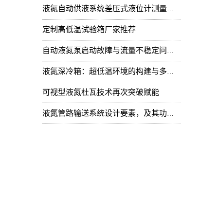
液氮自动供液系统差压式液位计测量值周期性
2)
定制高低温试验箱厂家推荐
配
价格
自动液氮泵启动故障与流量不稳定问题：技术排查
3)
液氮深冷箱：超低温环境的构建与多领域技术赋能
配
可视型液氮杜瓦技术再次突破赋能
价格
液氮管路输送系统设计要素，及其功能开发
三
流
压
材