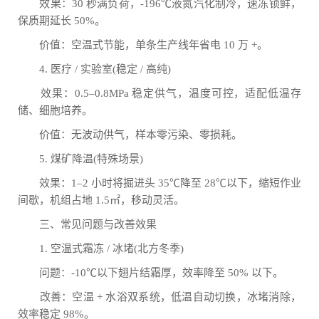
效果：30 秒满负荷，-196℃液氮汽化制冷，速冻锁鲜，
保质期延长 50%。
价值：空温式节能，单条生产线年省电 10 万 +。
4. 医疗 / 实验室(稳定 / 高纯)
效果：0.5–0.8MPa 稳定供气，温度可控，适配低温存
储、细胞培养。
价值：无波动供气，样本零污染、零损耗。
5. 煤矿降温(特殊场景)
效果：1–2 小时将掘进头 35℃降至 28℃以下，缩短作业
间歇，机组占地 1.5㎡，移动灵活。
三、常见问题与改善效果
1. 空温式霜冻 / 冰堵(北方冬季)
问题：-10℃以下翅片结霜厚，效率降至 50% 以下。
改善：空温 + 水浴双系统，低温自动切换，冰堵消除，
效率稳定 98%。