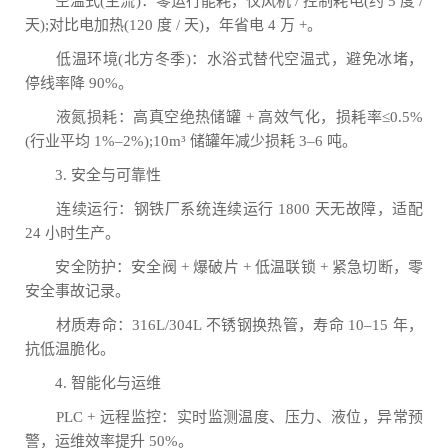
空温式(主流)：零运行能耗，仅风机 / 控制耗电(约 5 度 /
天);对比电加热(120 度 / 天)，年省电 4 万 +。
低温环境(北方冬季)：水浴式替代空温式，避免冰堵，
停线率降 90%。
液氮损耗：高真空绝热储罐 + 高效气化，损耗率≤0.5%
(行业平均 1%–2%);10m³ 储罐年减少损耗 3–6 吨。
3. 安全与可靠性
连续运行：钢铁厂系统连续运行 1800 天无故障，适配
24 小时生产。
安全防护：安全阀 + 爆破片 + 低温联锁 + 紧急切断，零
安全事故记录。
材质寿命：316L/304L 不锈钢换热管，寿命 10–15 年，
抗低温脆化。
4. 智能化与运维
PLC + 远程监控：实时监测温度、压力、液位，异常预
警，运维效率提升 50%。