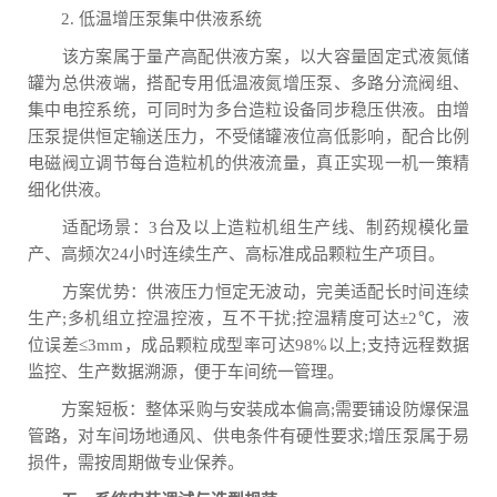
2. 低温增压泵集中供液系统
该方案属于量产高配供液方案，以大容量固定式液氮储
罐为总供液端，搭配专用低温液氮增压泵、多路分流阀组、
集中电控系统，可同时为多台造粒设备同步稳压供液。由增
压泵提供恒定输送压力，不受储罐液位高低影响，配合比例
电磁阀立调节每台造粒机的供液流量，真正实现一机一策精
细化供液。
适配场景：3台及以上造粒机组生产线、制药规模化量
产、高频次24小时连续生产、高标准成品颗粒生产项目。
方案优势：供液压力恒定无波动，完美适配长时间连续
生产;多机组立控温控液，互不干扰;控温精度可达±2℃，液
位误差≤3mm，成品颗粒成型率可达98%以上;支持远程数据
监控、生产数据溯源，便于车间统一管理。
方案短板：整体采购与安装成本偏高;需要铺设防爆保温
管路，对车间场地通风、供电条件有硬性要求;增压泵属于易
损件，需按周期做专业保养。