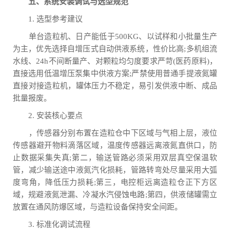
五、系统安装调试与选型规范
1. 选型参考建议
单台造粒机、日产能低于500KG、以试样和小批量生产
为主，优先选择自增压式自动供液系统，性价比高;多机组流
水线、24h不间断量产、对颗粒均匀度要求严苛(医药原料)，
直接选用低温增压泵集中供液方案;严禁使用普通手提液氮罐
直接对接造粒机，罐体压力不稳定，易引发供液中断、成品
批量报废。
2. 安装核心要点
，传感器分别布置在造粒仓中下区域与气相上层，液位
传感器避开物料滴落区域，温度传感器远离液氮直供口，防
止数据采集失真;第二，输送管路必须采用双层真空保温软
管，减少输送途中液氮汽化损耗，管路转弯处尽量采用大弧
度弯角，降低压力损耗;第三，电控柜远离造粒仓正下方区
域，规避液氮泄漏、冷凝水汽侵蚀电路;第四，供液储罐需立
放置在通风防爆区域，与造粒设备保持安全间距。
3. 标准化调试流程