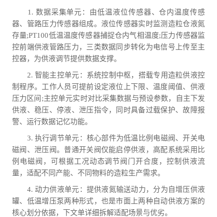
1. 数据采集单元：由低温液位传感器、仓内温度传感
器、管路压力传感器组成。液位传感器实时监测造粒仓液氮
存量;PT100低温温度传感器捕捉仓内气相温度;压力传感器监
控前端供液管路压力，三类数据同步转化为电信号上传至主
控器，为供液调节提供数据支撑。
2. 智能主控单元：系统控制中枢，搭载专用造粒供液控
制程序。工作人员可提前设定液位上下限、温度阈值、供液
压力区间;主控单元实时对比采集数据与预设参数，自主下发
供液、稳压、停液、泄压指令，同时具备过载保护、故障报
警、运行数据记忆功能。
3. 执行调节单元：核心部件为低温比例电磁阀、开关电
磁阀、泄压阀。普通开关阀仅能启停供液，高配系统采用比
例电磁阀，可根据工况动态调节阀门开合度，控制供液流
量，适配不同产能、不同物料的造粒生产需求。
4. 动力供液单元：提供液氮输送动力，分为自增压供液
罐、低温增压泵两种形式，也是市面上两种自动供液方案的
核心划分依据，下文单详细拆解适配场景与优劣。