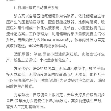
1. 自增压罐式自动供液系统
该方案以自增压液氮储罐作为供液源，依托储罐自主增
压产生的压差输送液氮，配套智能控制器、比例电磁阀、稳
压缓冲组件组成一体化供液系统，是单台、小型造粒机的主
流标配方案。工作原理为：利用储罐内部少量液氮自主汽化
升压，当罐内压力达到0.04~0.06MPa时，依靠内外压力差完
成液氮输送，全程无需机械泵体驱动。
适配场景：单台/两台小型液氮造粒机、实验室试样生
产、新品工艺调试、小批量定制化生产。
方案优势：设备结构简单，无运动机械部件，故障率低;
投入成本低，无需铺设复杂防爆管路;运行无噪音，能耗几乎
可以忽略;断电后仍可依靠储罐压力完成短时应急供液，适配
间歇性生产模式。
方案短板：供液流量上限固定，无法支撑多台设备同步
量产;储罐压力会随液位下降小幅波动，高负荷连续生产时，
需要人工定期辅助补压。