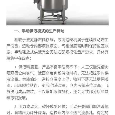
一、手动供液模式的生产弊端
相较于液氮静态储存罐，液氮造粒机属于连续性动态生
产设备，造粒仓内部液氮液面、气相温度需时刻保持恒定状
态，手动粗放式供液完全无法适配规模化量产需求，具体弊
端集中在四点：
1. 供液精度差，产品不良率居高不下：人工仅能凭借肉
眼观察仓内雾气、液面高度判断供液时机，无法把控瞬时供
液流量。供液偏少，造粒仓温度上浮，物料下落无法瞬间凝
固，出现颗粒粘连、变形;供液过量，仓内液氮液位过高，飞
溅浸泡成品颗粒，不仅增加液氮损耗，还会导致部分原料颗
粒冻裂报废。
2. 压力波动大，破坏成型环境：手动开关阀门加注液氮
时，管路压力骤升骤降，造粒仓内部冷热气流紊乱。稳定的