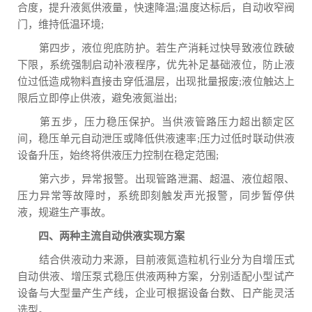
合度，提升液氮供液量，快速降温;温度达标后，自动收窄阀
门，维持低温环境;
第四步，液位兜底防护。若生产消耗过快导致液位跌破
下限，系统强制启动补液程序，优先补足基础液位，防止液
位过低造成物料直接击穿低温层，出现批量报废;液位触达上
限后立即停止供液，避免液氮溢出;
第五步，压力稳压保护。当供液管路压力超出额定区
间，稳压单元自动泄压或降低供液速率;压力过低时联动供液
设备升压，始终将供液压力控制在稳定范围;
第六步，异常报警。出现管路泄漏、超温、液位超限、
压力异常等故障时，系统即刻触发声光报警，同步暂停供
液，规避生产事故。
四、两种主流自动供液实现方案
结合供液动力来源，目前液氮造粒机行业分为自增压式
自动供液、增压泵式稳压供液两种方案，分别适配小型试产
设备与大型量产生产线，企业可根据设备台数、日产能灵活
选型。