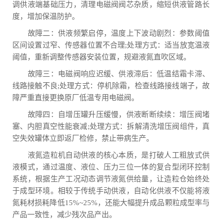
调供液端基础压力，清理电磁阀阀芯杂质，缩短供液管路长
度，增加保温防护。
故障二：供液频繁启停，温度上下波动剧烈：参数阈值
区间设置过窄、传感器位置不合理;处理方式：适当放宽温液
阈值，重新调整传感器安装位置，规避液氮直吹区域。
故障三：电磁阀响应迟缓、供液滞后：低温结霜卡滞、
线路接触不良;处理方式：停机除霜，检查线路接线端子，故
障严重直接更换原厂低温专用电磁阀。
故障四：自增压罐升压缓慢，供液断断续续：增压阀堵
塞、内胆真空性能衰减;处理方式：拆解清洗增压阀组件，真
空失效罐体立即返厂检修，禁止带病生产。
液氮造粒机自动供液的核心本质，是打破人工粗放式供
液模式，通过温度、液位、压力三位一体的复合型闭环控制
系统，根据生产工况动态调节液氮供给量，让造粒仓始终处
于成型环境。相较于传统手动供液，自动化供液不仅能将液
氮耗材损耗降低15%~25%，还能大幅提升成品颗粒成型率与
产品一致性，减少残次品产出。