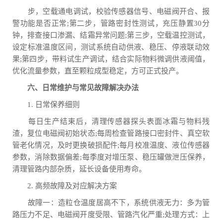
步，空载通电调试，校验传感器信号、电磁阀开合、报
警功能是否正常;第二步，管路密封性测试，充压静置30分
钟，排查接口渗漏、结霜异常问题;第三步，空载温控测试，
设定标准温度区间，测试系统自动供液、稳压、停液联动效
果;第四步，带料试生产调试，结合实际物料微调供液阈值，
优化流量参数，直至颗粒成型稳定，方可正式投产。
六、日常维护与常见故障解决办法
1. 日常保养细则
每日生产结束后，清理传感器探头表面冰霜与物料残
渣，复位电磁阀初始状态;每周检查管路接口密封件、真空软
管老化情况，及时更换破损配件;每月校准温度、液位传感器
参数，消除数据偏差;每季度对增压泵、稳压罐做泄压保养，
清理管路内部杂质，延长设备使用寿命。
2. 高频故障及对应解决方案
故障一：造粒仓温度居高不下，系统供液无力：多为管
路压力不足、电磁阀开度受限、管路汽化严重;处理方式：上