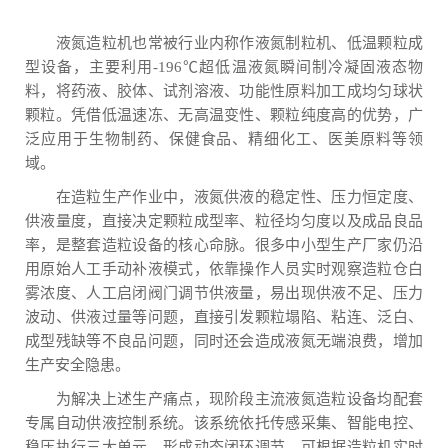
液氮造粒机也常被行业内称作液氮制粒机、低温颗粒成
型设备，主要利用-196℃超低温液氮瞬间制冷凝固液态物
料，将药液、胶体、试剂溶液、功能性原料加工成均匀球状
颗粒。凭借低温速冻、无高温变性、颗粒纯度高的优势，广
泛应用于生物制药、保健食品、精细化工、医美原料等领
域。
在造粒生产作业中，液氮供液的稳定性、压力恒定度、
供液量度，直接决定颗粒成型率、粒径均匀度以及成品良品
率，是整套造粒设备的核心命脉。很多中小型生产厂家仍沿
用原始人工手动补液模式，依靠操作人员实时观察造粒仓白
雾浓度、人工启闭阀门调节供液量，易出现供液不足、压力
波动、供液过量等问题，直接引发颗粒塌陷、粘连、泛白、
成型残缺等不良品问题，同时还会造成液氮无端浪费，增加
生产安全隐患。
为解决上述生产痛点，现阶段主流液氮造粒设备均配套
专属自动供液控制系统。该系统依托传感采集、智能电控、
稳压执行三大单元，形成动态闭环调节，可根据造粒机实时