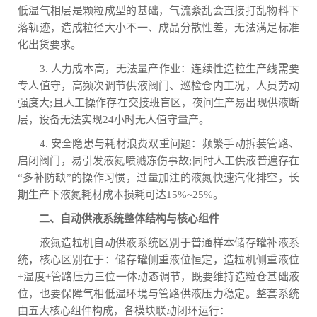
低温气相层是颗粒成型的基础，气流紊乱会直接打乱物料下
落轨迹，造成粒径大小不一、成品分散性差，无法满足标准
化出货要求。
3. 人力成本高，无法量产作业：连续性造粒生产线需要
专人值守，高频次调节供液阀门、巡检仓内工况，人员劳动
强度大;且人工操作存在交接班盲区，夜间生产易出现供液断
层，设备无法实现24小时无人值守量产。
4. 安全隐患与耗材浪费双重问题：频繁手动拆装管路、
启闭阀门，易引发液氮喷溅冻伤事故;同时人工供液普遍存在
“多补防缺”的操作习惯，过量加注的液氮快速汽化排空，长
期生产下液氮耗材成本损耗可达15%~25%。
二、自动供液系统整体结构与核心组件
液氮造粒机自动供液系统区别于普通样本储存罐补液系
统，核心区别在于：储存罐侧重液位恒定，造粒机侧重液位
+温度+管路压力三位一体动态调节，既要维持造粒仓基础液
位，也要保障气相低温环境与管路供液压力稳定。整套系统
由五大核心组件构成，各模块联动闭环运行：