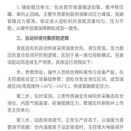
5. 辅助稳压单元：包含真空保温输送软管、缓冲稳压
罐、单向止回阀。主要作用是削弱供液瞬间压力峰值，规避
管路压力震荡，保证进入造粒机的液氮流量均匀、压力平
稳，从硬件层面保障颗粒成型一致性。
三、自动供液完整控制逻辑
液氮造粒机自动供液采用温度优先、液位兜底、压力稳
压的复合型闭环控制逻辑，区别于单一液位控制模式，完美
适配动态连续生产场景，具体运行流程如下：
步，参数预设。操作人员结合物料属性与设备产能，在
主控面板设定三项基础参数：造粒仓安全液位区间、成型温
度区间(常规维持-130℃~-160℃)、供液管路额定压力;
第二步，实时监测。三类传感器全天候同步采集造粒仓
液位、内部气相温度、前端管路压力，数据实时刷新并上传
至主控单元;
第三步，动态供液调节。正常生产状态下，以温度为首
要调节依据：仓内温度高于设定阈值时，主控增大电磁阀开