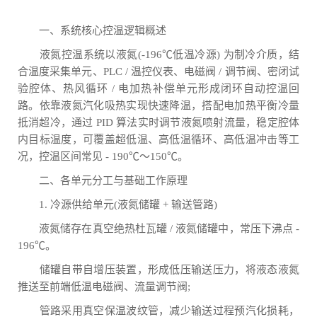
一、系统核心控温逻辑概述
液氮控温系统以液氮(-196℃低温冷源) 为制冷介质，结
合温度采集单元、PLC / 温控仪表、电磁阀 / 调节阀、密闭试
验腔体、热风循环 / 电加热补偿单元形成闭环自动控温回
路。依靠液氮汽化吸热实现快速降温，搭配电加热平衡冷量
抵消超冷，通过 PID 算法实时调节液氮喷射流量，稳定腔体
内目标温度，可覆盖超低温、高低温循环、高低温冲击等工
况，控温区间常见 - 190℃～150℃。
二、各单元分工与基础工作原理
1. 冷源供给单元(液氮储罐 + 输送管路)
液氮储存在真空绝热杜瓦罐 / 液氮储罐中，常压下沸点 -
196℃。
储罐自带自增压装置，形成低压输送压力，将液态液氮
推送至前端低温电磁阀、流量调节阀;
管路采用真空保温波纹管，减少输送过程预汽化损耗，