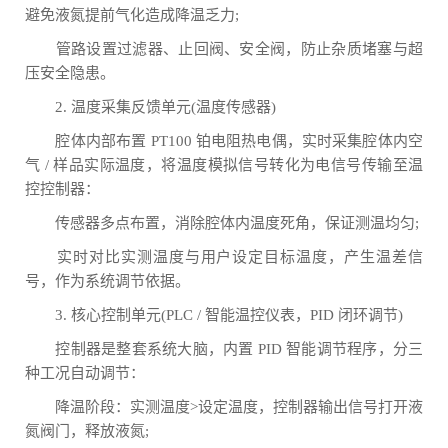
避免液氮提前气化造成降温乏力;
管路设置过滤器、止回阀、安全阀，防止杂质堵塞与超
压安全隐患。
2. 温度采集反馈单元(温度传感器)
腔体内部布置 PT100 铂电阻热电偶，实时采集腔体内空
气 / 样品实际温度，将温度模拟信号转化为电信号传输至温
控控制器：
传感器多点布置，消除腔体内温度死角，保证测温均匀;
实时对比实测温度与用户设定目标温度，产生温差信
号，作为系统调节依据。
3. 核心控制单元(PLC / 智能温控仪表，PID 闭环调节)
控制器是整套系统大脑，内置 PID 智能调节程序，分三
种工况自动调节：
降温阶段：实测温度>设定温度，控制器输出信号打开液
氮阀门，释放液氮;