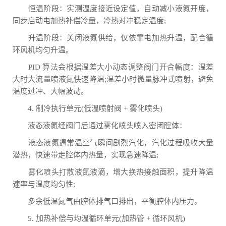
恒温阶段：实测温度接近设定值，自动减小液氮开度，
同步启动电加热补偿冷量，冷热对冲稳定温度;
升温阶段：关闭液氮供给，仅依靠电加热升温，配合循
环风机均匀升温。
PID 算法会根据温差大小动态调整阀门开合幅度：温差
大时大流量喷液氮快速降温;温差小时微量脉冲式喷射，避免
温度过冲、大幅波动。
4. 制冷执行单元(低温喷射阀 + 雾化喷头)
液态液氮经阀门后通过雾化喷头喷入密闭腔体：
液态液氮遇常温空气瞬间剧烈汽化，汽化过程吸收大量
潜热，快速带走腔体内热量，实现急速降温;
雾化喷头打散液氮液滴，增大换热接触面积，提升降温
速率与温度均匀性;
多余低温氮气由腔体排气口排出，平衡腔体内压力。
5. 加热补偿与均温循环单元(加热管 + 循环风机)