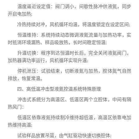
温度逼近设定值：阀门调小，间歇性脉冲供液氮，同步
开启电加热;
冷热持续对冲，风机循环均温，将温度锁定在设定区间;
恒温维持：系统持续动态微调液氮流量与加热功率，实
时抵消环境漏热、样品吸放热，长时间稳定恒温;
升温切换：程序到达恒温时长后，完全关闭液氮阀门，
加热器满功率运行，风机循环实现升温;
停机泄压：试验结束，切断液氮与加热，腔体氮气自然
排放，恢复常温。
四、高低温冲击型液氮控温系统特殊原理
冲击式系统分为高温区、低温区两个立腔体，中间有隔
热风门：
低温区依靠液氮持续制冷维持超低温，高温区依靠电加
热维持高温;
试验样品放置吊篮，由气缸驱动快速切换腔体;