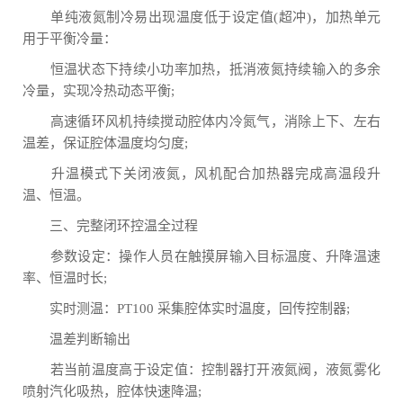
单纯液氮制冷易出现温度低于设定值(超冲)，加热单元
用于平衡冷量：
恒温状态下持续小功率加热，抵消液氮持续输入的多余
冷量，实现冷热动态平衡;
高速循环风机持续搅动腔体内冷氮气，消除上下、左右
温差，保证腔体温度均匀度;
升温模式下关闭液氮，风机配合加热器完成高温段升
温、恒温。
三、完整闭环控温全过程
参数设定：操作人员在触摸屏输入目标温度、升降温速
率、恒温时长;
实时测温：PT100 采集腔体实时温度，回传控制器;
温差判断输出
若当前温度高于设定值：控制器打开液氮阀，液氮雾化
喷射汽化吸热，腔体快速降温;