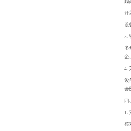
超
开
设
3
多
企
4
设
会
四
1
核