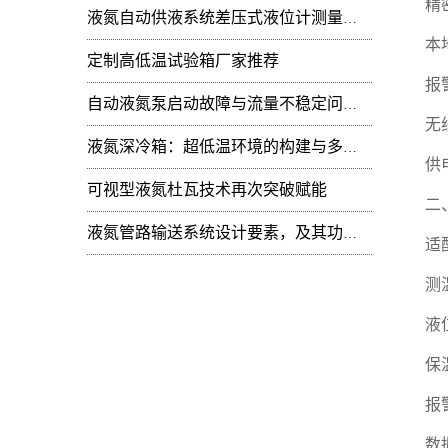
精
液氮自动供液系统差压式液位计测量值周期性
本
定制高低温试验箱厂家推荐
报
自动液氮泵启动故障与流量不稳定问题：技术排查
无
液氮深冷箱：超低温环境的构建与多领域技术赋能
供
可视型液氮杜瓦技术再次突破赋能
二
液氮管路输送系统设计要素，及其功能开发
适
测
液
保
报
数