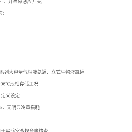
杆、开盖磁感应开关;
;
co系列大容量气相液氮罐、立式生物液氮罐
-196℃液相存储工况
自定义设定
%，无明显冷量损耗
用于实验室合规台账核查