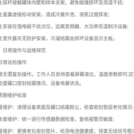
止探杆接触罐体内壁和样本支架，避免碰撞损坏及测温干扰;
止盖塞虚接松动安装，造成冷量外泄、液氮过度挥发;
止安装在强电磁干扰点位，远离变频器、大功率低温制冷设备;
止室外露天无防护安装，冷凝结霜会损坏设备显示主板。
、日常操作与运维规范
. 日常巡检操作
常无需复杂操作，工作人员就地查看屏幕液位、温度参数即可;定
检查罐口密封结霜情况、设备电量状态。
. 周期维护标准
度维护：清理设备表面及罐口结霜粉尘，检查密封垫层老化情况;
年度维护：统一进行传感器数据校准，复核报警灵敏度;
度维护：更换老化密封垫片、检测电池健康度，排查无线信号稳