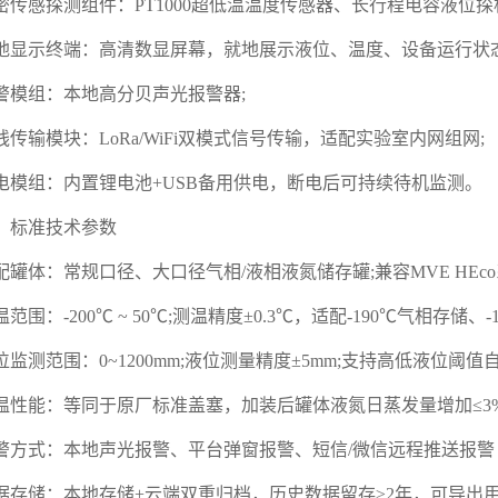
密传感探测组件：PT1000超低温温度传感器、长行程电容液位探
地显示终端：高清数显屏幕，就地展示液位、温度、设备运行状态
警模组：本地高分贝声光报警器;
线传输模块：LoRa/WiFi双模式信号传输，适配实验室内网组网;
电模组：内置锂电池+USB备用供电，断电后可持续待机监测。
、标准技术参数
配罐体：常规口径、大口径气相/液相液氮储存罐;兼容MVE HE
温范围：-200℃ ~ 50℃;测温精度±0.3℃，适配-190℃气相存储、
位监测范围：0~1200mm;液位测量精度±5mm;支持高低液位阈值
温性能：等同于原厂标准盖塞，加装后罐体液氮日蒸发量增加≤3
警方式：本地声光报警、平台弹窗报警、短信/微信远程推送报警
据存储：本地存储+云端双重归档，历史数据留存≥2年，可导出