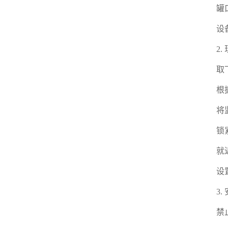
罐
设
2
取
根
将
锁
就
设
3
禁