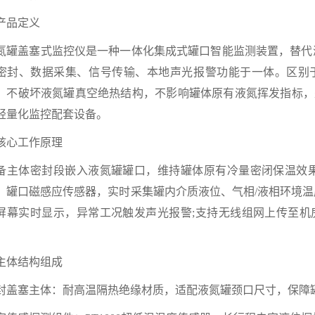
 产品定义
氮罐盖塞式监控仪是一种一体化集成式罐口智能监测装置，替代
密封、数据采集、信号传输、本地声光报警功能于一体。区别
、不破坏液氮罐真空绝热结构，不影响罐体原有液氮挥发指标，
轻量化监控配套设备。
. 核心工作原理
备主体密封段嵌入液氮罐罐口，维持罐体原有冷量密闭保温效果
、罐口磁感应传感器，实时采集罐内介质液位、气相/液相环境温
屏幕实时显示，异常工况触发声光报警;支持无线组网上传至机
。
. 主体结构组成
封盖塞主体：耐高温隔热绝缘材质，适配液氮罐颈口尺寸，保障