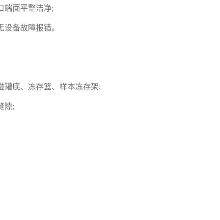
端面平整洁净;
无设备故障报错。
碰罐底、冻存篮、样本冻存架;
隙;