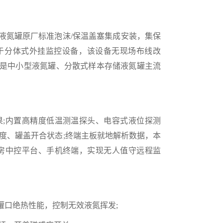
液氮罐原厂标准泡沫/保温盖塞集成安装，集保
于分体式外挂监控设备，该设备无现场布线改
是中小型液氮罐、分散式样本存储液氮罐主流
;内置高精度低温测温探头、电容式液位探测
度、罐盖开合状态;终端主板就地解析数据，本
房中控平台、手机终端，实现无人值守远程监
罐口绝热性能，控制无效液氮挥发;