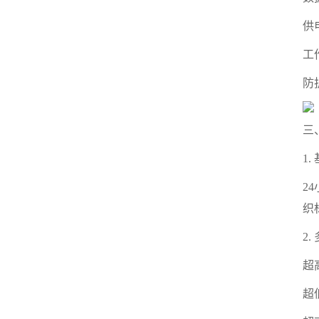
供
工
防
三
1
2
织
2
超
超