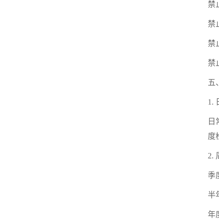
禁
禁
禁
禁
五
1
日
度
2
季
半
年