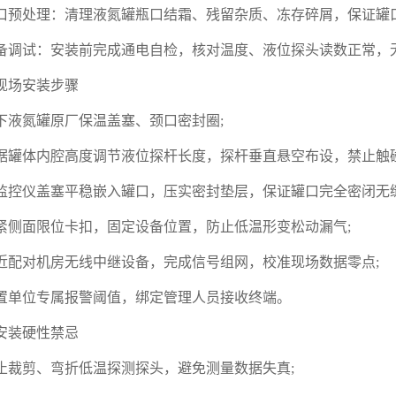
口预处理：清理液氮罐瓶口结霜、残留杂质、冻存碎屑，保证罐口
备调试：安装前完成通电自检，核对温度、液位探头读数正常，
. 现场安装步骤
下液氮罐原厂保温盖塞、颈口密封圈;
据罐体内腔高度调节液位探杆长度，探杆垂直悬空布设，禁止触
监控仪盖塞平稳嵌入罐口，压实密封垫层，保证罐口完全密闭无缝
紧侧面限位卡扣，固定设备位置，防止低温形变松动漏气;
近配对机房无线中继设备，完成信号组网，校准现场数据零点;
置单位专属报警阈值，绑定管理人员接收终端。
. 安装硬性禁忌
止裁剪、弯折低温探测探头，避免测量数据失真;