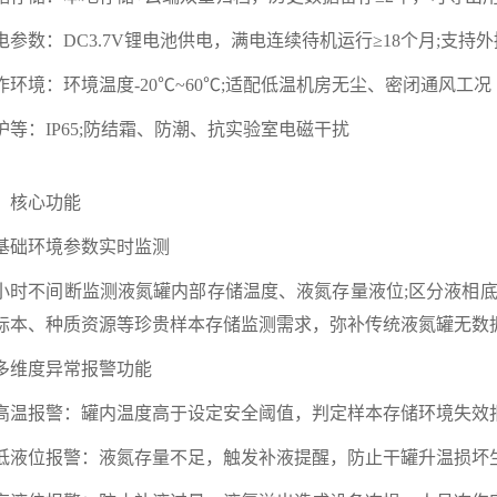
电参数：DC3.7V锂电池供电，满电连续待机运行≥18个月;支持
作环境：环境温度-20℃~60℃;适配低温机房无尘、密闭通风工况
护等：IP65;防结霜、防潮、抗实验室电磁干扰
、核心功能
. 基础环境参数实时监测
4小时不间断监测液氮罐内部存储温度、液氮存量液位;区分液相
标本、种质资源等珍贵样本存储监测需求，弥补传统液氮罐无数
. 多维度异常报警功能
高温报警：罐内温度高于设定安全阈值，判定样本存储环境失效报
低液位报警：液氮存量不足，触发补液提醒，防止干罐升温损坏生