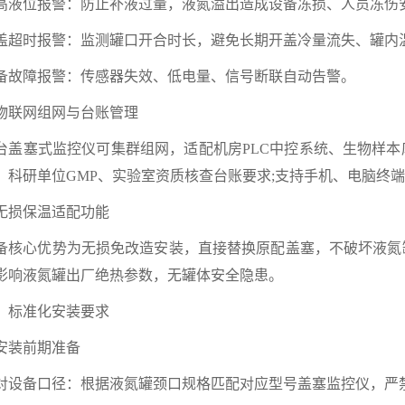
高液位报警：防止补液过量，液氮溢出造成设备冻损、人员冻伤安
盖超时报警：监测罐口开合时长，避免长期开盖冷量流失、罐内温
备故障报警：传感器失效、低电量、信号断联自动告警。
. 物联网组网与台账管理
台盖塞式监控仪可集群组网，适配机房PLC中控系统、生物样本
、科研单位GMP、实验室资质核查台账要求;支持手机、电脑终
. 无损保温适配功能
备核心优势为无损免改造安装，直接替换原配盖塞，不破坏液氮
影响液氮罐出厂绝热参数，无罐体安全隐患。
、标准化安装要求
. 安装前期准备
对设备口径：根据液氮罐颈口规格匹配对应型号盖塞监控仪，严