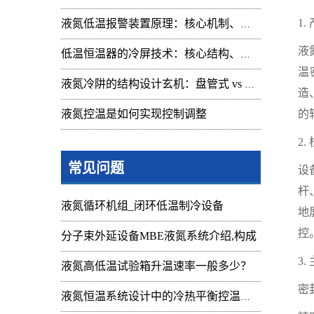
1.
液氮低温报警装置原理：核心机制、组成与应用解析
液
低温恒温器的冷屏技术：核心结构、功能与设计解析
温
液氮冷阱的结构设计玄机：盘管式 vs 腔体式，哪种捕集效率更高
造
液氮控温是如何实现控制调整
的
2
常见问题
设
杆
液氮循环机组_闭环低温制冷设备
地
控
分子束外延设备MBE液氮系统介绍,构成
3
液氮高低温试验箱升温速率一般多少？
密
液氮恒温系统设计中的冷热平衡控温难点