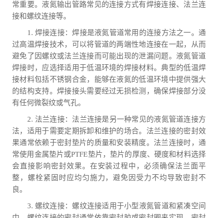
常重要。液氮输出管路常见的连接方式有焊接连接、法兰连
接和螺纹连接等。
1. 焊接连接：焊接是液氮管道常用的连接方法之一。通
过高温焊接技术，可以将管道的两端性地连接在一起，从而
避免了因螺纹或法兰连接而可能出现的泄漏问题。液氮管道
焊接时，应选择适用于低温环境的焊接材料。典型的低温焊
接材料包括不锈钢合金，能够在液氮的低温环境中提供强大
的结构支持。焊接接头需要经过无损检测，确保焊接部分没
有任何微裂纹或气孔。
2. 法兰连接：法兰连接是另一种常见的液氮管道连接方
法，适用于需要定期拆卸和维护的场合。法兰连接的密封效
果通常依赖于密封垫片的质量和安装精度。法兰连接时，通
常使用金属垫片或PTFE垫片，垫片的厚度、硬度和材料选择
会直接影响密封效果。在安装过程中，必须确保法兰面平
整，螺栓紧固时应均匀施力，避免因受力不均导致密封不
良。
3. 螺纹连接：螺纹连接适用于小型液氮管道和紧凑空间
中。螺纹连接的密封通常依靠密封胶或密封圈来实现。密封