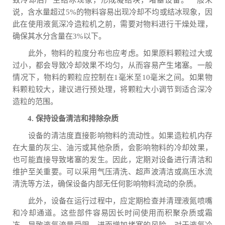
说，含水量超过5%的物料容易出现冷却不均或结冰现象，因
此在使用液氮深冷造粒机之前，需要对物料进行干燥处理，
确保其水分含量在3%以下。
此外，物料的粒度分布也应考虑。如果原料颗粒过大或
过小，都会导致冷却效果不均匀，从而容易产生堵塞。一般
情况下，物料的颗粒应控制在1毫米至10毫米之间。如果物
料颗粒较大，建议进行预处理，将颗粒大小调节到适合深冷
造粒的范围。
4. 保持设备清洁和排除杂质
设备的清洁度直接影响物料的流动性。如果造粒机内存
在大量的灰尘、油污或其他杂质，会影响物料的冷却效果，
也可能直接导致堵塞的发生。因此，定期对设备进行清洁和
维护至关重要。可以采用气压清洗、超声波清洁或高压水流
清洗等方法，确保设备内部无任何影响物料流动的杂质。
此外，设备在运行过程中，应定期检查并清理液氮喷嘴
和冷却通道。这些部件容易因长时间使用而积聚杂质或霜
冻，导致液氮流量受限，进而增加堵塞的风险。对于液氮冷